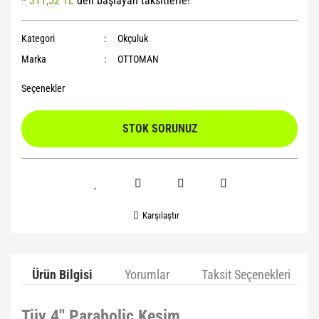
*
311,52 TL
den başlayan taksitlerle!
Yoga Roller
Kategori
Okçuluk
Marka
OTTOMAN
Seçenekler
STOK SORUNUZ
Karşılaştır
Ürün Bilgisi
Yorumlar
Taksit Seçenekleri
Tüy 4'' Parabolic Kesim