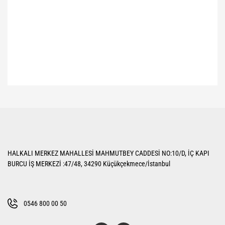
Bu ürünün fiyat bilgisi, resim, ürün açıklamalarında ve diğer konularda
yetersiz gördüğünüz noktaları öneri formunu kullanarak tarafımıza
Bu ürüne ilk yorumu siz yapın!
iletebilirsiniz.
Görüş ve önerileriniz için teşekkür ederiz.
Yorum Yaz
Ürün resmi kalitesiz, bozuk veya görüntülenemiyor.
HALKALI MERKEZ MAHALLESİ MAHMUTBEY CADDESİ NO:10/D, İÇ KAPI
Ürün açıklamasında eksik bilgiler bulunuyor.
BURCU İŞ MERKEZİ :47/48, 34290 Küçükçekmece/İstanbul
Ürün bilgilerinde hatalar bulunuyor.
Ürün fiyatı diğer sitelerden daha pahalı.
Bu ürüne benzer farklı alternatifler olmalı.
0546 800 00 50