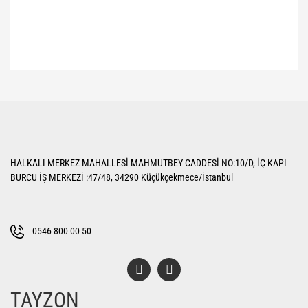
Bu ürünün fiyat bilgisi, resim, ürün açıklamalarında ve diğer konularda
yetersiz gördüğünüz noktaları öneri formunu kullanarak tarafımıza
Bu ürüne ilk yorumu siz yapın!
iletebilirsiniz.
Görüş ve önerileriniz için teşekkür ederiz.
Yorum Yaz
Ürün resmi kalitesiz, bozuk veya görüntülenemiyor.
HALKALI MERKEZ MAHALLESİ MAHMUTBEY CADDESİ NO:10/D, İÇ KAPI
Ürün açıklamasında eksik bilgiler bulunuyor.
BURCU İŞ MERKEZİ :47/48, 34290 Küçükçekmece/İstanbul
Ürün bilgilerinde hatalar bulunuyor.
Ürün fiyatı diğer sitelerden daha pahalı.
Bu ürüne benzer farklı alternatifler olmalı.
0546 800 00 50
TAYZON