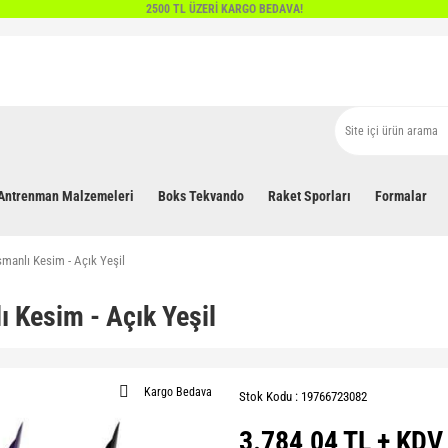
2500 TL ÜZERİ KARGO BEDAVA!
Antrenman Malzemeleri
Boks Tekvando
Raket Sporları
Formalar
smanlı Kesim - Açık Yeşil
 Kesim - Açık Yeşil
Kargo Bedava
Stok Kodu : 19766723082
3.784,04 TL + KDV