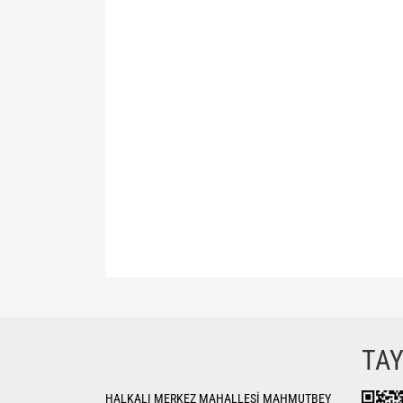
Bu ürünün fiyat bilgisi, resim, ürün açıklamalarında ve di
Görüş ve önerileriniz için teşekkür ederiz.
Ürün resmi kalitesiz, bozuk veya görüntülenemiyor.
TA
Ürün açıklamasında eksik bilgiler bulunuyor.
HALKALI MERKEZ MAHALLESİ MAHMUTBEY
Ürün bilgilerinde hatalar bulunuyor.