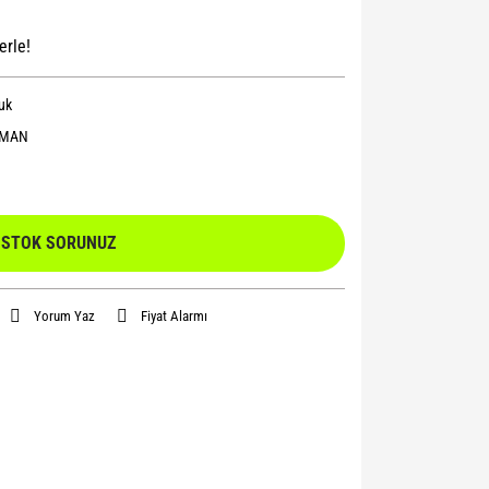
erle!
uk
OMAN
STOK SORUNUZ
Yorum Yaz
Fiyat Alarmı