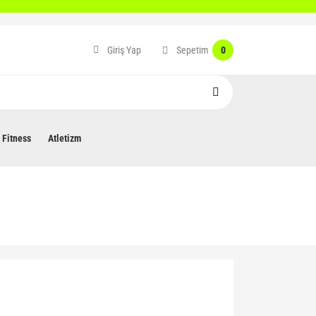
Sepetim
Giriş Yap
0
Fitness
Atletizm