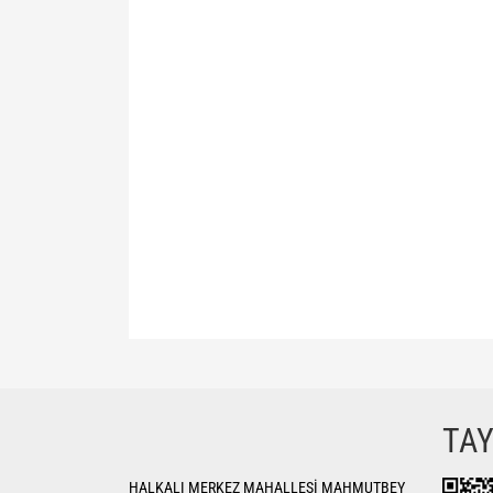
Bu ürünün fiyat bilgisi, resim, ürün açıklamalarında ve di
Görüş ve önerileriniz için teşekkür ederiz.
Ürün resmi kalitesiz, bozuk veya görüntülenemiyor.
TA
Ürün açıklamasında eksik bilgiler bulunuyor.
HALKALI MERKEZ MAHALLESİ MAHMUTBEY
Ürün bilgilerinde hatalar bulunuyor.