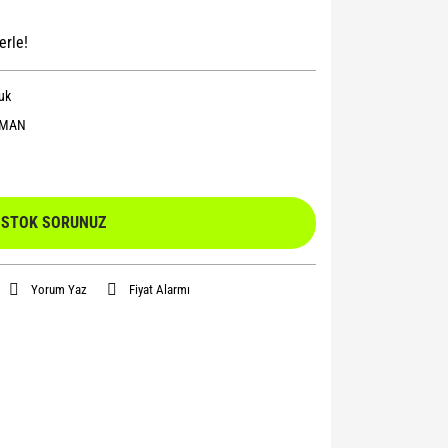
erle!
uk
OMAN
STOK SORUNUZ
Yorum Yaz
Fiyat Alarmı