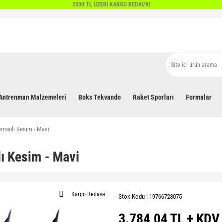
2500 TL ÜZERİ KARGO BEDAVA!
Antrenman Malzemeleri
Boks Tekvando
Raket Sporları
Formalar
smanlı Kesim - Mavi
ı Kesim - Mavi
Kargo Bedava
Stok Kodu : 19766723075
3.784,04 TL + KDV