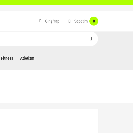
Sepetim
Giriş Yap
0
Fitness
Atletizm