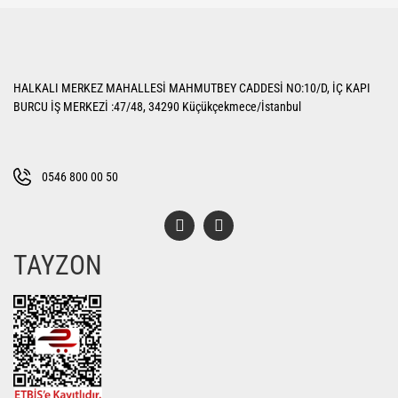
Bu ürüne ilk yorumu siz yapın!
iletebilirsiniz.
Görüş ve önerileriniz için teşekkür ederiz.
Yorum Yaz
Ürün resmi kalitesiz, bozuk veya görüntülenemiyor.
HALKALI MERKEZ MAHALLESİ MAHMUTBEY CADDESİ NO:10/D, İÇ KAPI
Ürün açıklamasında eksik bilgiler bulunuyor.
BURCU İŞ MERKEZİ :47/48, 34290 Küçükçekmece/İstanbul
Ürün bilgilerinde hatalar bulunuyor.
Ürün fiyatı diğer sitelerden daha pahalı.
Bu ürüne benzer farklı alternatifler olmalı.
0546 800 00 50
TAYZON
Gönder