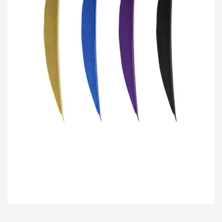
Bu ürünün fiyat bilgisi, resim, ürün açıklamalarında ve diğer konularda
yetersiz gördüğünüz noktaları öneri formunu kullanarak tarafımıza