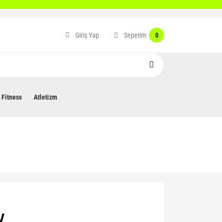
Sepetim
Giriş Yap
0
Fitness
Atletizm
V