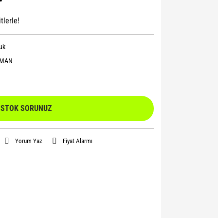
tlerle!
uk
OMAN
STOK SORUNUZ
Yorum Yaz
Fiyat Alarmı