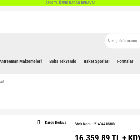
2500 TL ÜZERİ KARGO BEDAVA!
Antrenman Malzemeleri
Boks Tekvando
Raket Sporları
Formalar
art
Kargo Bedava
Stok Kodu : 21404418308
16.359,89 TL + KD