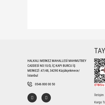
Bu ürünün fiyat bilgisi, resim, ürün açıklamalarında ve di
Görüş ve önerileriniz için teşekkür ederiz.
Ürün resmi kalitesiz, bozuk veya görüntülenemiyor.
TA
Ürün açıklamasında eksik bilgiler bulunuyor.
HALKALI MERKEZ MAHALLESİ MAHMUTBEY
Ürün bilgilerinde hatalar bulunuyor.
CADDESİ NO:10/D, İÇ KAPI BURCU İŞ
Ürün fiyatı diğer sitelerden daha pahalı.
MERKEZİ :47/48, 34290 Küçükçekmece/
Bu ürüne benzer farklı alternatifler olmalı.
İstanbul
0546 800 00 50
İletişim
Kargo Ta