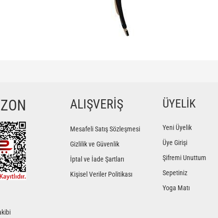
ğer konularda yetersiz gördüğünüz noktaları öneri formunu kullanarak tarafımıza iletebilir
Bu ürüne ilk yorumu siz yapın!
YZON
ALIŞVERİŞ
ÜYELİK
Yorum Yaz
Yeni Üyelik
Mesafeli Satış Sözleşmesi
Üye Girişi
Gizlilik ve Güvenlik
Şifremi Unuttum
İptal ve İade Şartları
Sepetiniz
Kişisel Veriler Politikası
Yoga Matı
kibi
Gönder