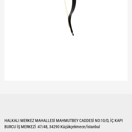
Bu ürünün fiyat bilgisi, resim, ürün açıklamalarında ve diğer konularda
yetersiz gördüğünüz noktaları öneri formunu kullanarak tarafımıza
Bu ürüne ilk yorumu siz yapın!
iletebilirsiniz.
Görüş ve önerileriniz için teşekkür ederiz.
Yorum Yaz
Ürün resmi kalitesiz, bozuk veya görüntülenemiyor.
HALKALI MERKEZ MAHALLESİ MAHMUTBEY CADDESİ NO:10/D, İÇ KAPI
Ürün açıklamasında eksik bilgiler bulunuyor.
BURCU İŞ MERKEZİ :47/48, 34290 Küçükçekmece/İstanbul
Ürün bilgilerinde hatalar bulunuyor.