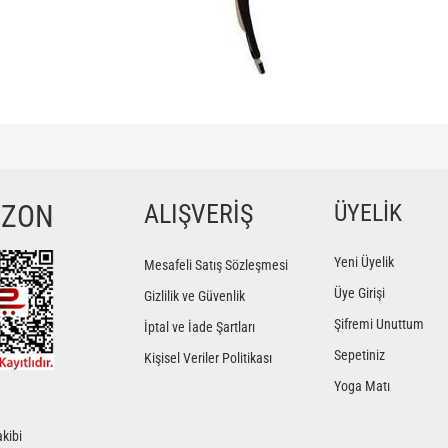
ğer konularda yetersiz gördüğünüz noktaları öneri formunu kullanarak tarafımıza iletebilir
Bu ürüne ilk yorumu siz yapın!
YZON
ALIŞVERİŞ
ÜYELİK
Yorum Yaz
Yeni Üyelik
Mesafeli Satış Sözleşmesi
Üye Girişi
Gizlilik ve Güvenlik
Şifremi Unuttum
İptal ve İade Şartları
Sepetiniz
Kişisel Veriler Politikası
Yoga Matı
kibi
Gönder