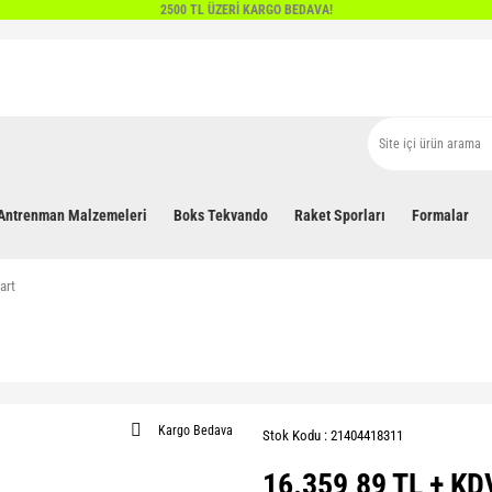
2500 TL ÜZERİ KARGO BEDAVA!
Antrenman Malzemeleri
Boks Tekvando
Raket Sporları
Formalar
art
Kargo Bedava
Stok Kodu : 21404418311
16.359,89 TL + KD