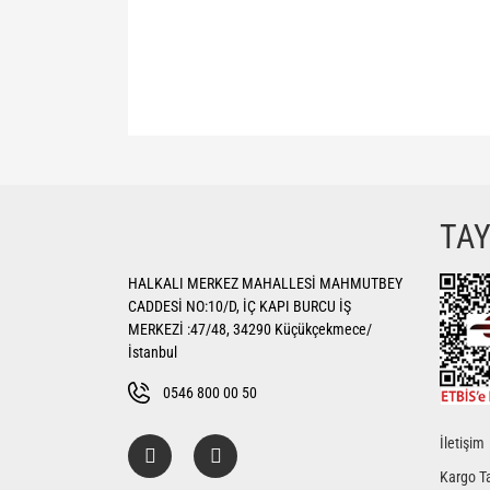
Bu ürünün fiyat bilgisi, resim, ürün açıklamalarında ve di
Görüş ve önerileriniz için teşekkür ederiz.
Ürün resmi kalitesiz, bozuk veya görüntülenemiyor.
TA
Ürün açıklamasında eksik bilgiler bulunuyor.
HALKALI MERKEZ MAHALLESİ MAHMUTBEY
Ürün bilgilerinde hatalar bulunuyor.
CADDESİ NO:10/D, İÇ KAPI BURCU İŞ
Ürün fiyatı diğer sitelerden daha pahalı.
MERKEZİ :47/48, 34290 Küçükçekmece/
Bu ürüne benzer farklı alternatifler olmalı.
İstanbul
0546 800 00 50
İletişim
Kargo Ta