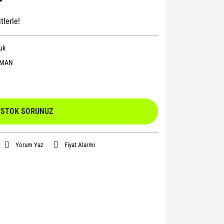
tlerle!
uk
OMAN
STOK SORUNUZ
Yorum Yaz
Fiyat Alarmı