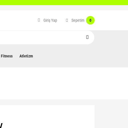
Sepetim
Giriş Yap
0
Fitness
Atletizm
V