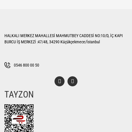
yetersiz gördüğünüz noktaları öneri formunu kullanarak tarafımıza
Bu ürüne ilk yorumu siz yapın!
iletebilirsiniz.
Görüş ve önerileriniz için teşekkür ederiz.
Yorum Yaz
Ürün resmi kalitesiz, bozuk veya görüntülenemiyor.
HALKALI MERKEZ MAHALLESİ MAHMUTBEY CADDESİ NO:10/D, İÇ KAPI
Ürün açıklamasında eksik bilgiler bulunuyor.
BURCU İŞ MERKEZİ :47/48, 34290 Küçükçekmece/İstanbul
Ürün bilgilerinde hatalar bulunuyor.
Ürün fiyatı diğer sitelerden daha pahalı.
Bu ürüne benzer farklı alternatifler olmalı.
0546 800 00 50
TAYZON
Gönder