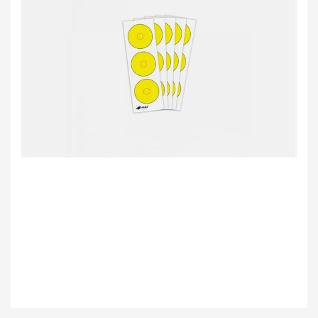
Bu ürünün fiyat bilgisi, resim, ürün açıklamalarında ve diğer konularda