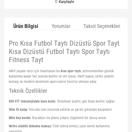
Karşılaştır
Ürün Bilgisi
Yorumlar
Taksit Seçenekleri
Pro Kısa Futbol Taytı Dizüstü Spor Tayt
Kısa Dizüstü Futbol Taytı Spor Taytı
Fitness Tayt
Aktif yaşam tarzı için tasarlanan bu
kısa spor taytı
, antrenmandan günlük
kullanıma kadar her alanda konfor ve stil sunar. Hafif yapısı, nefes alabilir
kumaşı ve modern kesimiyle sporcuların favorisi olmaya aday.
Teknik Özellikler
DRI-FIT teknolojisiyle kuru kalın:
Terlemeyi azaltır, gün boyu konfor sağlar.
Slim fit kalıp:
Vücuda tam oturarak estetik ve şık bir görünüm kazandırır.
Mini boy kesim:
Bacakları ön plana çıkarır, özgüvenli bir duruş sunar.
Nefes alabilir dokuma kumaş:
Cildi tahriş etmez, uzun süreli kullanıma
uygundur.