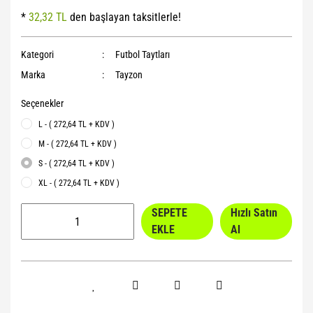
*
32,32 TL
den başlayan taksitlerle!
Yoga Roller
Kategori
Futbol Taytları
Marka
Tayzon
Seçenekler
L - ( 272,64 TL + KDV )
M - ( 272,64 TL + KDV )
S - ( 272,64 TL + KDV )
XL - ( 272,64 TL + KDV )
SEPETE
Hızlı Satın
EKLE
Al