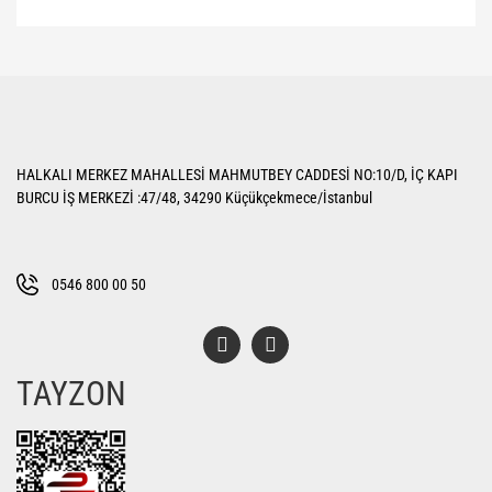
Bu ürünün fiyat bilgisi, resim, ürün açıklamalarında ve diğer konularda
yetersiz gördüğünüz noktaları öneri formunu kullanarak tarafımıza
Bu ürüne ilk yorumu siz yapın!
iletebilirsiniz.
Görüş ve önerileriniz için teşekkür ederiz.
Yorum Yaz
Ürün resmi kalitesiz, bozuk veya görüntülenemiyor.
HALKALI MERKEZ MAHALLESİ MAHMUTBEY CADDESİ NO:10/D, İÇ KAPI
Ürün açıklamasında eksik bilgiler bulunuyor.
BURCU İŞ MERKEZİ :47/48, 34290 Küçükçekmece/İstanbul
Ürün bilgilerinde hatalar bulunuyor.
Ürün fiyatı diğer sitelerden daha pahalı.
Bu ürüne benzer farklı alternatifler olmalı.
0546 800 00 50
TAYZON
Gönder