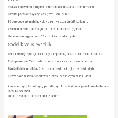
Pamuk & polyester karışımı:
Hem yumuşak dokunuşlu hem dayanıklı.
Lastikli paçalar:
Kaymayı önler, taytı sabit tutar.
30 derecede yıkanabilir:
Kolay bakım ve uzun ömürlü kullanım.
Unisex tasarım:
Tüm yaş gruplarına ve bedenlere uygundur.
Her mevsime uygun:
Yılın 12 ayı kullanıma elverişlidir.
Sadelik ve İşlevsellik
Tekli ambalaj:
Spor çantasında yer kaplamaz, ekstra kutu taşıma derdi yok.
Türkiye üretimi:
Yerli üretim standartlarına uygun, güvenilir kalite.
Sürdürülebilir tercihler:
Çevre dostu üretim süreçleriyle üretilmiştir.
Düz ve sade tasarım:
Sportswear tarzını benimseyenler için ideal.
Kısa spor taytı, futbol taytı, şort altı tayt, koşu taytı veya günlük kombinler için
ideal bir seçimdir.
Tarzınızı yansıtın, performansınızı artırın!