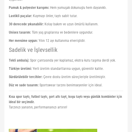
Pamuk & polyester karışımı:
Hem yumuşak dokunuşlu hem dayanıklı.
Lastikli paçalar:
Kaymayı önler, taytı sabit tutar.
30 derecede yıkanabilir:
Kolay bakım ve uzun ömürlü kullanım.
Unisex tasarım:
Tüm yaş gruplarına ve bedenlere uygundur.
Her mevsime uygun:
Yılın 12 ayı kullanıma elverişlidir.
Sadelik ve İşlevsellik
Tekli ambalaj:
Spor çantasında yer kaplamaz, ekstra kutu taşıma derdi yok.
Türkiye üretimi:
Yerli üretim standartlarına uygun, güvenilir kalite.
Sürdürülebilir tercihler:
Çevre dostu üretim süreçleriyle üretilmiştir.
Düz ve sade tasarım:
Sportswear tarzını benimseyenler için ideal.
Kısa spor taytı, futbol taytı, şort altı tayt, koşu taytı veya günlük kombinler için
ideal bir seçimdir.
Tarzınızı yansıtın, performansınızı artırın!