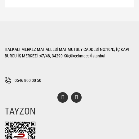
Bu ürünün fiyat bilgisi, resim, ürün açıklamalarında ve diğer konularda
yetersiz gördüğünüz noktaları öneri formunu kullanarak tarafımıza
Bu ürüne ilk yorumu siz yapın!
iletebilirsiniz.
Görüş ve önerileriniz için teşekkür ederiz.
Yorum Yaz
Ürün resmi kalitesiz, bozuk veya görüntülenemiyor.
HALKALI MERKEZ MAHALLESİ MAHMUTBEY CADDESİ NO:10/D, İÇ KAPI
Ürün açıklamasında eksik bilgiler bulunuyor.
BURCU İŞ MERKEZİ :47/48, 34290 Küçükçekmece/İstanbul
Ürün bilgilerinde hatalar bulunuyor.
Ürün fiyatı diğer sitelerden daha pahalı.
Bu ürüne benzer farklı alternatifler olmalı.
0546 800 00 50
TAYZON
Gönder