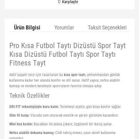
Karşılaştır
Ürün Bilgisi
Yorumlar
Taksit Seçenekleri
Pro Kısa Futbol Taytı Dizüstü Spor Tayt
Kısa Dizüstü Futbol Taytı Spor Taytı
Fitness Tayt
Aktif yaşam tarzı için tasarlanan bu
kısa spor taytı
, antrenmandan günlük
kullanıma kadar her alanda konfor ve stil sunar. Hafif yapısı, nefes alabilir
kumaşı ve modern kesimiyle sporcuların favorisi olmaya aday.
Teknik Özellikler
DRI-FIT teknolojisiyle kuru kalın:
Terlemeyi azaltır, gün boyu konfor sağlar.
Slim fit kalıp:
Vücuda tam oturarak estetik ve şık bir görünüm kazandırır.
Mini boy kesim:
Bacakları ön plana çıkarır, özgüvenli bir duruş sunar.
Nefes alabilir dokuma kumaş:
Cildi tahriş etmez, uzun süreli kullanıma
uygundur.