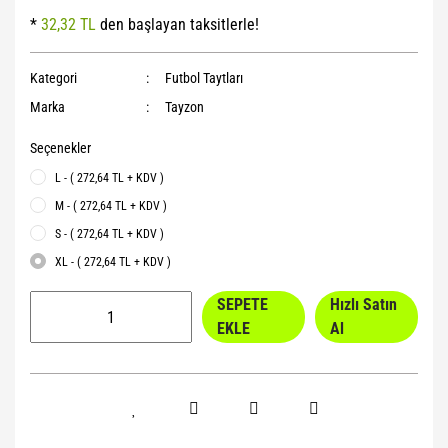
*
32,32 TL
den başlayan taksitlerle!
Yoga Roller
Kategori
Futbol Taytları
Marka
Tayzon
Seçenekler
L - ( 272,64 TL + KDV )
M - ( 272,64 TL + KDV )
S - ( 272,64 TL + KDV )
XL - ( 272,64 TL + KDV )
SEPETE
Hızlı Satın
EKLE
Al