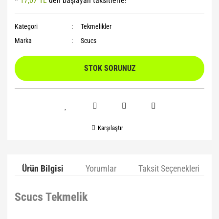
*
17,07 TL
den başlayan taksitlerle!
Yoga Roller
Kategori
Tekmelikler
Marka
Scucs
STOK SORUNUZ
Karşılaştır
Ürün Bilgisi
Yorumlar
Taksit Seçenekleri
Scucs Tekmelik