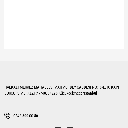
Bu ürünün fiyat bilgisi, resim, ürün açıklamalarında ve diğer konularda
yetersiz gördüğünüz noktaları öneri formunu kullanarak tarafımıza
Bu ürüne ilk yorumu siz yapın!
iletebilirsiniz.
Görüş ve önerileriniz için teşekkür ederiz.
Yorum Yaz
Ürün resmi kalitesiz, bozuk veya görüntülenemiyor.
HALKALI MERKEZ MAHALLESİ MAHMUTBEY CADDESİ NO:10/D, İÇ KAPI
Ürün açıklamasında eksik bilgiler bulunuyor.
BURCU İŞ MERKEZİ :47/48, 34290 Küçükçekmece/İstanbul
Ürün bilgilerinde hatalar bulunuyor.
Ürün fiyatı diğer sitelerden daha pahalı.
Bu ürüne benzer farklı alternatifler olmalı.
0546 800 00 50