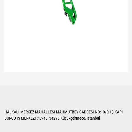
Bu ürünün fiyat bilgisi, resim, ürün açıklamalarında ve diğer konularda
yetersiz gördüğünüz noktaları öneri formunu kullanarak tarafımıza
Bu ürüne ilk yorumu siz yapın!
iletebilirsiniz.
Görüş ve önerileriniz için teşekkür ederiz.
Yorum Yaz
Ürün resmi kalitesiz, bozuk veya görüntülenemiyor.
HALKALI MERKEZ MAHALLESİ MAHMUTBEY CADDESİ NO:10/D, İÇ KAPI
Ürün açıklamasında eksik bilgiler bulunuyor.
BURCU İŞ MERKEZİ :47/48, 34290 Küçükçekmece/İstanbul
Ürün bilgilerinde hatalar bulunuyor.
Ürün fiyatı diğer sitelerden daha pahalı.