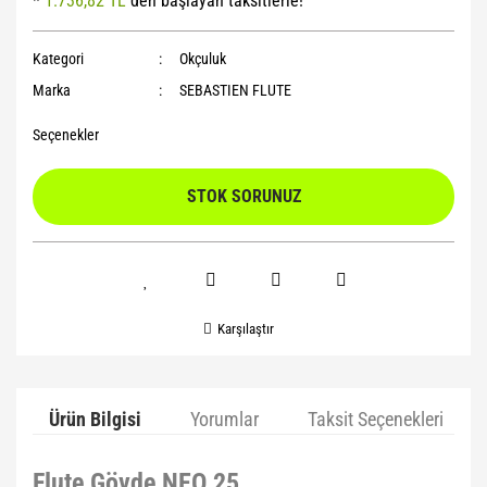
*
1.736,82 TL
den başlayan taksitlerle!
Yoga Roller
Kategori
Okçuluk
Marka
SEBASTIEN FLUTE
Seçenekler
STOK SORUNUZ
Karşılaştır
Ürün Bilgisi
Yorumlar
Taksit Seçenekleri
Flute Gövde NEO 25