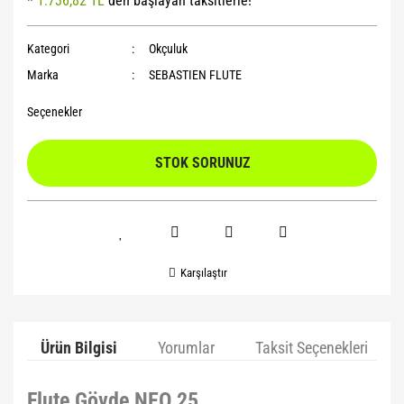
*
1.736,82 TL
den başlayan taksitlerle!
Yoga Roller
Kategori
Okçuluk
Marka
SEBASTIEN FLUTE
Seçenekler
STOK SORUNUZ
Karşılaştır
Ürün Bilgisi
Yorumlar
Taksit Seçenekleri
Flute Gövde NEO 25