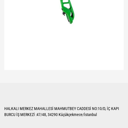
Bu ürünün fiyat bilgisi, resim, ürün açıklamalarında ve diğer konularda
yetersiz gördüğünüz noktaları öneri formunu kullanarak tarafımıza
Bu ürüne ilk yorumu siz yapın!
iletebilirsiniz.
Görüş ve önerileriniz için teşekkür ederiz.
Yorum Yaz
Ürün resmi kalitesiz, bozuk veya görüntülenemiyor.
HALKALI MERKEZ MAHALLESİ MAHMUTBEY CADDESİ NO:10/D, İÇ KAPI
Ürün açıklamasında eksik bilgiler bulunuyor.
BURCU İŞ MERKEZİ :47/48, 34290 Küçükçekmece/İstanbul
Ürün bilgilerinde hatalar bulunuyor.
Ürün fiyatı diğer sitelerden daha pahalı.