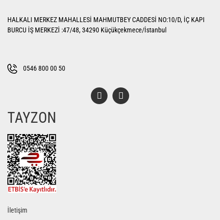
Yorum Yaz
Ürün resmi kalitesiz, bozuk veya görüntülenemiyor.
HALKALI MERKEZ MAHALLESİ MAHMUTBEY CADDESİ NO:10/D, İÇ KAPI
Ürün açıklamasında eksik bilgiler bulunuyor.
BURCU İŞ MERKEZİ :47/48, 34290 Küçükçekmece/İstanbul
Ürün bilgilerinde hatalar bulunuyor.
Ürün fiyatı diğer sitelerden daha pahalı.
Bu ürüne benzer farklı alternatifler olmalı.
0546 800 00 50
TAYZON
Gönder
İletişim