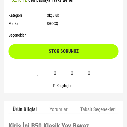
*
52,16 TL
den başlayan taksitlerle!
Yoga Roller
Kategori
Okçuluk
Marka
SHOCQ
Seçenekler
STOK SORUNUZ
Karşılaştır
Ürün Bilgisi
Yorumlar
Taksit Seçenekleri
Kiriş İpi B50 Klasik Yay Beyaz