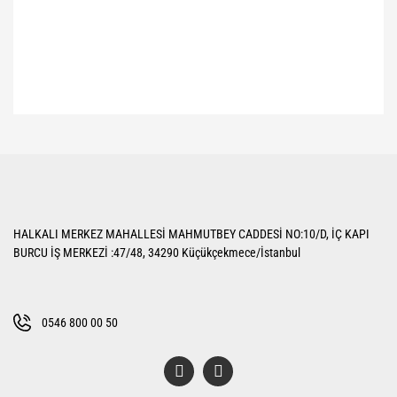
Bu ürünün fiyat bilgisi, resim, ürün açıklamalarında ve diğer konularda
yetersiz gördüğünüz noktaları öneri formunu kullanarak tarafımıza
Bu ürüne ilk yorumu siz yapın!
iletebilirsiniz.
Görüş ve önerileriniz için teşekkür ederiz.
Yorum Yaz
Ürün resmi kalitesiz, bozuk veya görüntülenemiyor.
HALKALI MERKEZ MAHALLESİ MAHMUTBEY CADDESİ NO:10/D, İÇ KAPI
Ürün açıklamasında eksik bilgiler bulunuyor.
BURCU İŞ MERKEZİ :47/48, 34290 Küçükçekmece/İstanbul
Ürün bilgilerinde hatalar bulunuyor.
Ürün fiyatı diğer sitelerden daha pahalı.
Bu ürüne benzer farklı alternatifler olmalı.
0546 800 00 50