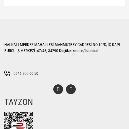
Bu ürünün fiyat bilgisi, resim, ürün açıklamalarında ve diğer konularda
yetersiz gördüğünüz noktaları öneri formunu kullanarak tarafımıza
Bu ürüne ilk yorumu siz yapın!
iletebilirsiniz.
Görüş ve önerileriniz için teşekkür ederiz.
Yorum Yaz
Ürün resmi kalitesiz, bozuk veya görüntülenemiyor.
HALKALI MERKEZ MAHALLESİ MAHMUTBEY CADDESİ NO:10/D, İÇ KAPI
Ürün açıklamasında eksik bilgiler bulunuyor.
BURCU İŞ MERKEZİ :47/48, 34290 Küçükçekmece/İstanbul
Ürün bilgilerinde hatalar bulunuyor.
Ürün fiyatı diğer sitelerden daha pahalı.
Bu ürüne benzer farklı alternatifler olmalı.
0546 800 00 50
TAYZON
Gönder