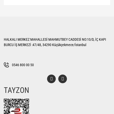
Bu ürünün fiyat bilgisi, resim, ürün açıklamalarında ve diğer konularda
yetersiz gördüğünüz noktaları öneri formunu kullanarak tarafımıza
Bu ürüne ilk yorumu siz yapın!
iletebilirsiniz.
Görüş ve önerileriniz için teşekkür ederiz.
Yorum Yaz
Ürün resmi kalitesiz, bozuk veya görüntülenemiyor.
HALKALI MERKEZ MAHALLESİ MAHMUTBEY CADDESİ NO:10/D, İÇ KAPI
Ürün açıklamasında eksik bilgiler bulunuyor.
BURCU İŞ MERKEZİ :47/48, 34290 Küçükçekmece/İstanbul
Ürün bilgilerinde hatalar bulunuyor.
Ürün fiyatı diğer sitelerden daha pahalı.
Bu ürüne benzer farklı alternatifler olmalı.
0546 800 00 50
TAYZON
Gönder