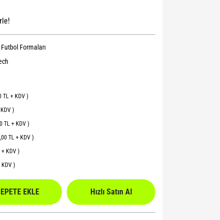
rle!
l Futbol Formaları
ech
00 TL + KDV )
+ KDV )
00 TL + KDV )
0,00 TL + KDV )
L + KDV )
+ KDV )
EPETE EKLE
Hızlı Satın Al