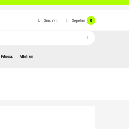
Sepetim
Giriş Yap
0
Fitness
Atletizm