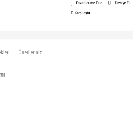
Tavsiye Et
Karşılaştır
kleri
Önerileriniz
ımı