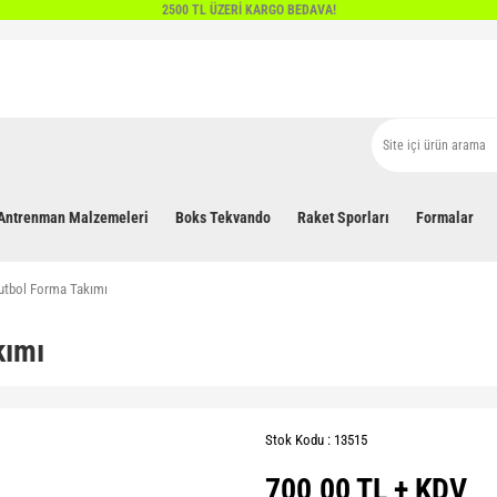
2500 TL ÜZERİ KARGO BEDAVA!
Antrenman Malzemeleri
Boks Tekvando
Raket Sporları
Formalar
 Futbol Forma Takımı
kımı
Stok Kodu : 13515
700,00 TL + KDV