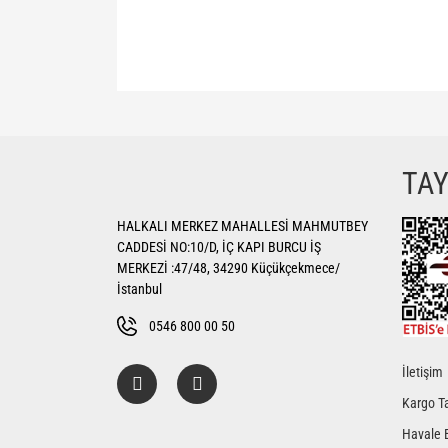
Bu ürünün fiyat bilgisi, resim, ürün açıklamalarında ve di
Görüş ve önerileriniz için teşekkür ederiz.
Ürün resmi kalitesiz, bozuk veya görüntülenemiyor.
TA
Ürün açıklamasında eksik bilgiler bulunuyor.
HALKALI MERKEZ MAHALLESİ MAHMUTBEY
Ürün bilgilerinde hatalar bulunuyor.
CADDESİ NO:10/D, İÇ KAPI BURCU İŞ
Ürün fiyatı diğer sitelerden daha pahalı.
MERKEZİ :47/48, 34290 Küçükçekmece/
Bu ürüne benzer farklı alternatifler olmalı.
İstanbul
0546 800 00 50
İletişim
Kargo Ta
Havale 