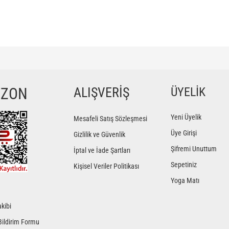
ğer konularda yetersiz gördüğünüz noktaları öneri formunu kullanarak tarafımıza iletebilir
Bu ürüne ilk yorumu siz yapın!
YZON
ALIŞVERİŞ
ÜYELİK
Yorum Yaz
Yeni Üyelik
Mesafeli Satış Sözleşmesi
Üye Girişi
Gizlilik ve Güvenlik
Şifremi Unuttum
İptal ve İade Şartları
Sepetiniz
Kişisel Veriler Politikası
Yoga Matı
kibi
Gönder
Bildirim Formu