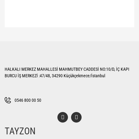
Bu ürünün fiyat bilgisi, resim, ürün açıklamalarında ve diğer konularda
yetersiz gördüğünüz noktaları öneri formunu kullanarak tarafımıza
Bu ürüne ilk yorumu siz yapın!
iletebilirsiniz.
Görüş ve önerileriniz için teşekkür ederiz.
Yorum Yaz
Ürün resmi kalitesiz, bozuk veya görüntülenemiyor.
HALKALI MERKEZ MAHALLESİ MAHMUTBEY CADDESİ NO:10/D, İÇ KAPI
Ürün açıklamasında eksik bilgiler bulunuyor.
BURCU İŞ MERKEZİ :47/48, 34290 Küçükçekmece/İstanbul
Ürün bilgilerinde hatalar bulunuyor.
Ürün fiyatı diğer sitelerden daha pahalı.
Bu ürüne benzer farklı alternatifler olmalı.
0546 800 00 50
TAYZON