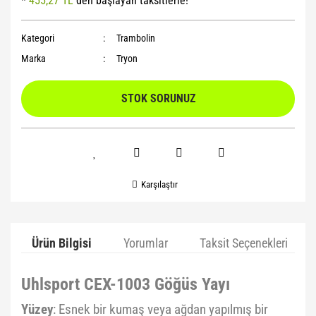
*
455,27 TL
den başlayan taksitlerle!
Yoga Roller
Kategori
Trambolin
Marka
Tryon
STOK SORUNUZ
Karşılaştır
Ürün Bilgisi
Yorumlar
Taksit Seçenekleri
Uhlsport CEX-1003 Göğüs Yayı
Yüzey
: Esnek bir kumaş veya ağdan yapılmış bir