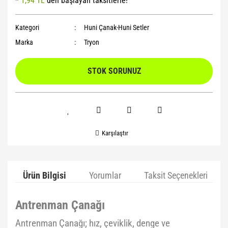
*
1,94 TL
den başlayan taksitlerle!
Yoga Roller
Kategori
Huni Çanak-Huni Setler
Marka
Tryon
STOK SORUNUZ
Karşılaştır
Ürün Bilgisi
Yorumlar
Taksit Seçenekleri
Antrenman Çanağı
Antrenman Çanağı; hız, çeviklik, denge ve