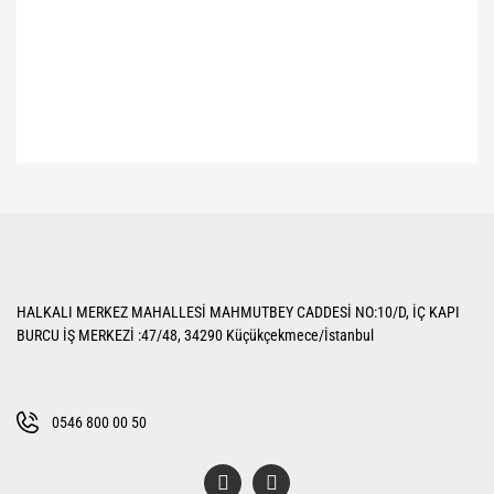
Bu ürünün fiyat bilgisi, resim, ürün açıklamalarında ve diğer konularda
yetersiz gördüğünüz noktaları öneri formunu kullanarak tarafımıza
Bu ürüne ilk yorumu siz yapın!
iletebilirsiniz.
Görüş ve önerileriniz için teşekkür ederiz.
Yorum Yaz
Ürün resmi kalitesiz, bozuk veya görüntülenemiyor.
HALKALI MERKEZ MAHALLESİ MAHMUTBEY CADDESİ NO:10/D, İÇ KAPI
Ürün açıklamasında eksik bilgiler bulunuyor.
BURCU İŞ MERKEZİ :47/48, 34290 Küçükçekmece/İstanbul
Ürün bilgilerinde hatalar bulunuyor.
Ürün fiyatı diğer sitelerden daha pahalı.
Bu ürüne benzer farklı alternatifler olmalı.
0546 800 00 50