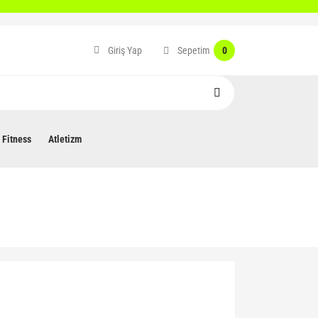
Sepetim
Giriş Yap
0
Fitness
Atletizm