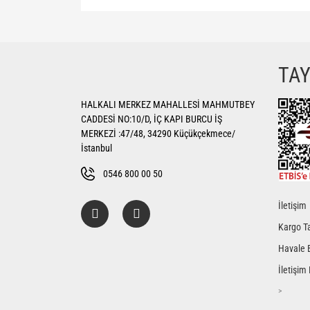
Bu ürünün fiyat bilgisi, resim, ürün açıklamalarında ve di
Görüş ve önerileriniz için teşekkür ederiz.
Ürün resmi kalitesiz, bozuk veya görüntülenemiyor.
TA
Ürün açıklamasında eksik bilgiler bulunuyor.
HALKALI MERKEZ MAHALLESİ MAHMUTBEY
Ürün bilgilerinde hatalar bulunuyor.
CADDESİ NO:10/D, İÇ KAPI BURCU İŞ
Ürün fiyatı diğer sitelerden daha pahalı.
MERKEZİ :47/48, 34290 Küçükçekmece/
Bu ürüne benzer farklı alternatifler olmalı.
İstanbul
0546 800 00 50
İletişim
Kargo Ta
Havale 
İletişim
>