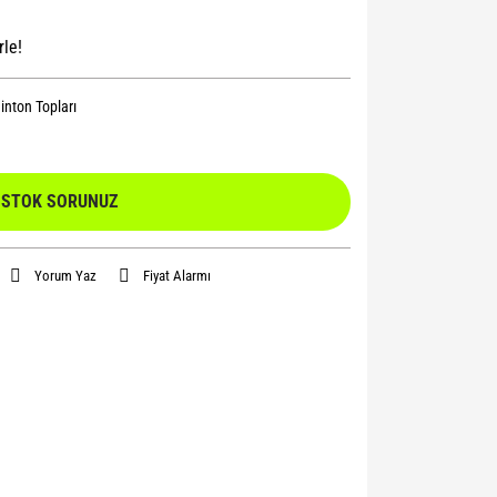
rle!
nton Topları
STOK SORUNUZ
Yorum Yaz
Fiyat Alarmı