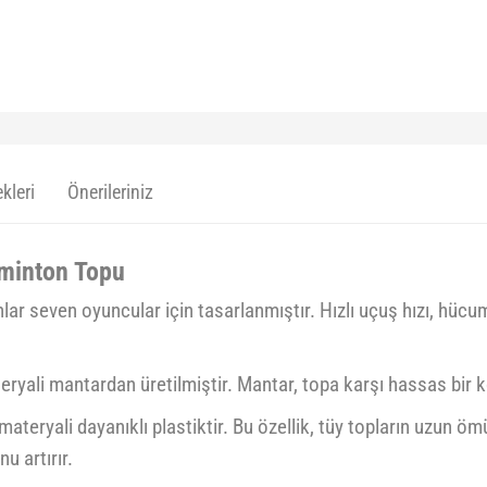
kleri
Önerileriniz
dminton Topu
nlar seven oyuncular için tasarlanmıştır. Hızlı uçuş hızı, hücu
yali mantardan üretilmiştir. Mantar, topa karşı hassas bir kont
ateryali dayanıklı plastiktir. Bu özellik, tüy topların uzun 
 artırır.