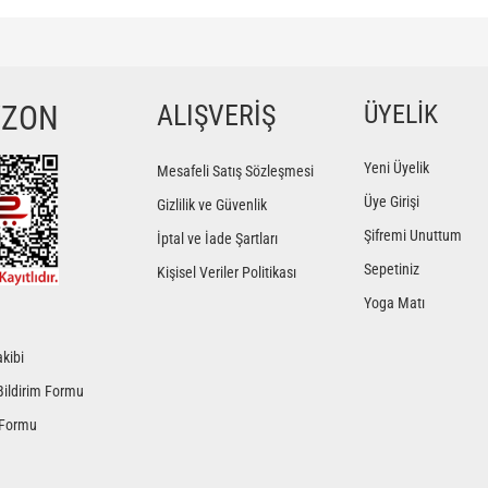
ğer konularda yetersiz gördüğünüz noktaları öneri formunu kullanarak tarafımıza iletebilir
Bu ürüne ilk yorumu siz yapın!
YZON
ALIŞVERİŞ
ÜYELİK
Yorum Yaz
Yeni Üyelik
Mesafeli Satış Sözleşmesi
Üye Girişi
Gizlilik ve Güvenlik
Şifremi Unuttum
İptal ve İade Şartları
Sepetiniz
Kişisel Veriler Politikası
Yoga Matı
kibi
Gönder
Bildirim Formu
 Formu