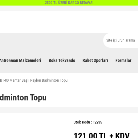
2500 TL ÜZERİ KARGO BEDAVA!
Antrenman Malzemeleri
Boks Tekvando
Raket Sporları
Formalar
BT-80 Mantar Başlı Naylon Badminton Topu
adminton Topu
Stok Kodu : 12235
121,00 TL + KDV