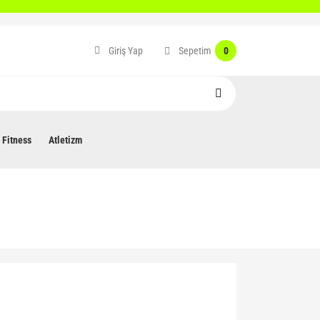
Sepetim
Giriş Yap
0
Fitness
Atletizm