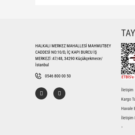
Bu ürünün fiyat bilgisi, resim, ürün açıklamalarında ve di
Görüş ve önerileriniz için teşekkür ederiz.
Ürün resmi kalitesiz, bozuk veya görüntülenemiyor.
TA
Ürün açıklamasında eksik bilgiler bulunuyor.
HALKALI MERKEZ MAHALLESİ MAHMUTBEY
Ürün bilgilerinde hatalar bulunuyor.
CADDESİ NO:10/D, İÇ KAPI BURCU İŞ
Ürün fiyatı diğer sitelerden daha pahalı.
MERKEZİ :47/48, 34290 Küçükçekmece/
Bu ürüne benzer farklı alternatifler olmalı.
İstanbul
0546 800 00 50
İletişim
Kargo Ta
Havale 
İletişim
>