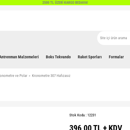
2500 TL ÜZERİ KARGO BEDAVA!
Antrenman Malzemeleri
Boks Tekvando
Raket Sporları
Formalar
onometre ve Polar
Kronometre 307 Hafızasız
Stok Kodu : 12231
396,00 TL + KDV