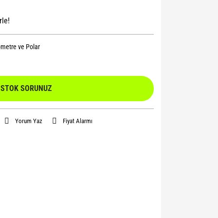
rle!
metre ve Polar
STOK SORUNUZ
Yorum Yaz
Fiyat Alarmı