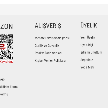
ğer konularda yetersiz gördüğünüz noktaları öneri formunu kullanarak tarafımıza iletebilir
Bu ürüne ilk yorumu siz yapın!
YZON
ALIŞVERİŞ
ÜYELİK
Yorum Yaz
Yeni Üyelik
Mesafeli Satış Sözleşmesi
Üye Girişi
Gizlilik ve Güvenlik
Şifremi Unuttum
İptal ve İade Şartları
Sepetiniz
Kişisel Veriler Politikası
Yoga Matı
kibi
Gönder
Bildirim Formu
 Formu