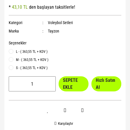
*
43,10 TL
den başlayan taksitlerle!
Yoga Roller
Kategori
Voleybol Setleri
Marka
Tayzon
Seçenekler
L - ( 363,55 TL + KDV )
M - ( 363,55 TL + KDV )
S - ( 363,55 TL + KDV )
SEPETE
Hızlı Satın
EKLE
Al
Karşılaştır