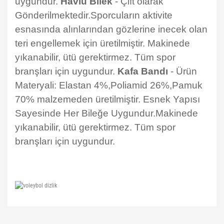
uygundur.
Havlu Bilek
- Çift olarak
Gönderilmektedir.Sporcuların aktivite
esnasında alınlarından gözlerine inecek olan
teri engellemek için üretilmiştir. Makinede
yıkanabilir, ütü gerektirmez. Tüm spor
branşları için uygundur.
Kafa Bandı
- Ürün
Materyali: Elastan 4%,Poliamid 26%,Pamuk
70% malzemeden üretilmiştir. Esnek Yapısı
Sayesinde Her Bileğe Uygundur.Makinede
yıkanabilir, ütü gerektirmez. Tüm spor
branşları için uygundur.
Bu ürünün fiyat bilgisi, resim, ürün açıklamalarında ve diğer konularda
yetersiz gördüğünüz noktaları öneri formunu kullanarak tarafımıza