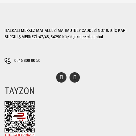
Bu ürüne ilk yorumu siz yapın!
iletebilirsiniz.
Görüş ve önerileriniz için teşekkür ederiz.
Yorum Yaz
Ürün resmi kalitesiz, bozuk veya görüntülenemiyor.
HALKALI MERKEZ MAHALLESİ MAHMUTBEY CADDESİ NO:10/D, İÇ KAPI
Ürün açıklamasında eksik bilgiler bulunuyor.
BURCU İŞ MERKEZİ :47/48, 34290 Küçükçekmece/İstanbul
Ürün bilgilerinde hatalar bulunuyor.
Ürün fiyatı diğer sitelerden daha pahalı.
Bu ürüne benzer farklı alternatifler olmalı.
0546 800 00 50
TAYZON
Gönder