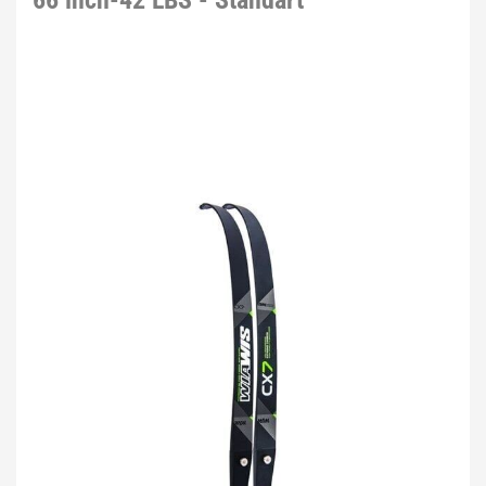
66 inch-42 LBS - Standart