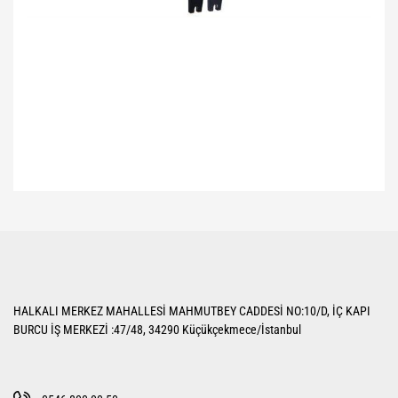
Bu ürünün fiyat bilgisi, resim, ürün açıklamalarında ve diğer konularda
yetersiz gördüğünüz noktaları öneri formunu kullanarak tarafımıza
Bu ürüne ilk yorumu siz yapın!
iletebilirsiniz.
Görüş ve önerileriniz için teşekkür ederiz.
Yorum Yaz
Ürün resmi kalitesiz, bozuk veya görüntülenemiyor.
HALKALI MERKEZ MAHALLESİ MAHMUTBEY CADDESİ NO:10/D, İÇ KAPI
Ürün açıklamasında eksik bilgiler bulunuyor.
BURCU İŞ MERKEZİ :47/48, 34290 Küçükçekmece/İstanbul
Ürün bilgilerinde hatalar bulunuyor.
Ürün fiyatı diğer sitelerden daha pahalı.
Bu ürüne benzer farklı alternatifler olmalı.