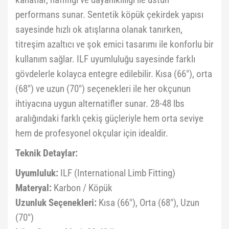
kanatlar, hafifliği ve dayanıklılığı ile üstün
performans sunar. Sentetik köpük çekirdek yapısı
sayesinde hızlı ok atışlarına olanak tanırken,
titreşim azaltıcı ve şok emici tasarımı ile konforlu bir
kullanım sağlar. ILF uyumluluğu sayesinde farklı
gövdelerle kolayca entegre edilebilir. Kısa (66"), orta
(68") ve uzun (70") seçenekleri ile her okçunun
ihtiyacına uygun alternatifler sunar. 28-48 lbs
aralığındaki farklı çekiş güçleriyle hem orta seviye
hem de profesyonel okçular için idealdir.
Teknik Detaylar:
Uyumluluk:
ILF (International Limb Fitting)
Materyal:
Karbon / Köpük
Uzunluk Seçenekleri:
Kısa (66"), Orta (68"), Uzun
(70")