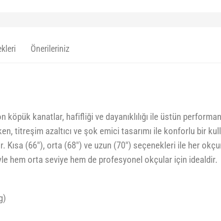
kleri
Önerileriniz
rbon köpük kanatlar, hafifliği ve dayanıklılığı ile üstün perfor
ken, titreşim azaltıcı ve şok emici tasarımı ile konforlu bir k
ir. Kısa (66"), orta (68") ve uzun (70") seçenekleri ile her okç
iyle hem orta seviye hem de profesyonel okçular için idealdir.
g)