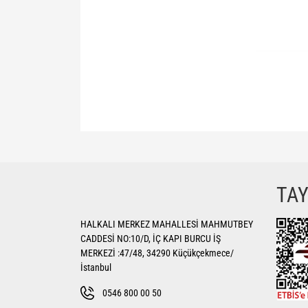
Bu ürünün fiyat bilgisi, resim, ürün açıklamalarında ve di
Görüş ve önerileriniz için teşekkür ederiz.
Ürün resmi kalitesiz, bozuk veya görüntülenemiyor.
TA
Ürün açıklamasında eksik bilgiler bulunuyor.
HALKALI MERKEZ MAHALLESİ MAHMUTBEY
Ürün bilgilerinde hatalar bulunuyor.
CADDESİ NO:10/D, İÇ KAPI BURCU İŞ
Ürün fiyatı diğer sitelerden daha pahalı.
MERKEZİ :47/48, 34290 Küçükçekmece/
Bu ürüne benzer farklı alternatifler olmalı.
İstanbul
0546 800 00 50