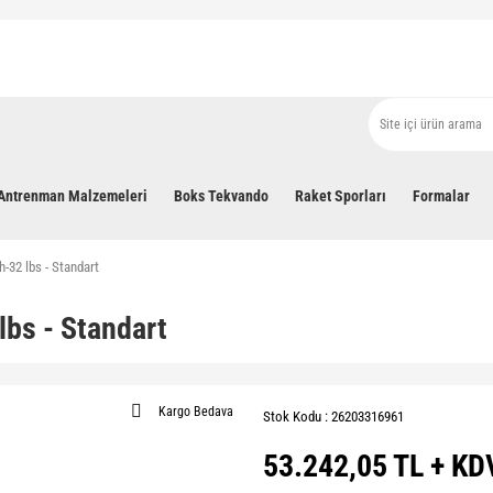
Antrenman Malzemeleri
Boks Tekvando
Raket Sporları
Formalar
-32 lbs - Standart
lbs - Standart
Kargo Bedava
Stok Kodu : 26203316961
53.242,05 TL + KD