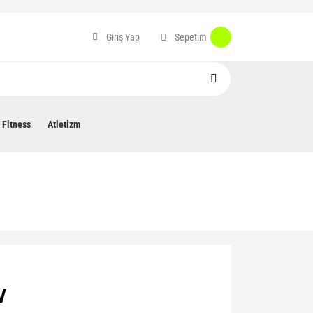
Sepetim
Giriş Yap
Fitness
Atletizm
V