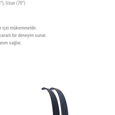
"), Uzun (70")
r için mükemmeldir.
kararlı bir deneyim sunar.
anım sağlar.