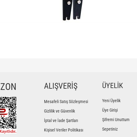
ğer konularda yetersiz gördüğünüz noktaları öneri formunu kullanarak tarafımıza iletebilir
Bu ürüne ilk yorumu siz yapın!
YZON
ALIŞVERİŞ
ÜYELİK
Yorum Yaz
Yeni Üyelik
Mesafeli Satış Sözleşmesi
Üye Girişi
Gizlilik ve Güvenlik
Şifremi Unuttum
İptal ve İade Şartları
Sepetiniz
Kişisel Veriler Politikası