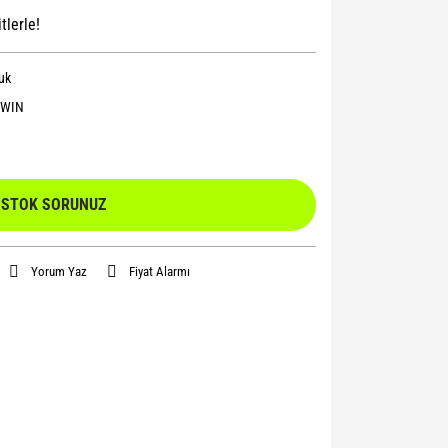
tlerle!
uk
WIN
STOK SORUNUZ
Yorum Yaz
Fiyat Alarmı