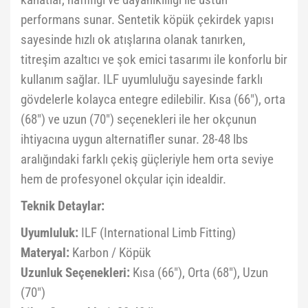
kanatlar, hafifliği ve dayanıklılığı ile üstün
performans sunar. Sentetik köpük çekirdek yapısı
sayesinde hızlı ok atışlarına olanak tanırken,
titreşim azaltıcı ve şok emici tasarımı ile konforlu bir
kullanım sağlar. ILF uyumluluğu sayesinde farklı
gövdelerle kolayca entegre edilebilir. Kısa (66"), orta
(68") ve uzun (70") seçenekleri ile her okçunun
ihtiyacına uygun alternatifler sunar. 28-48 lbs
aralığındaki farklı çekiş güçleriyle hem orta seviye
hem de profesyonel okçular için idealdir.
Teknik Detaylar:
Uyumluluk:
ILF (International Limb Fitting)
Materyal:
Karbon / Köpük
Uzunluk Seçenekleri:
Kısa (66"), Orta (68"), Uzun
(70")