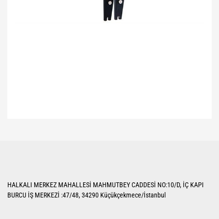
Bu ürünün fiyat bilgisi, resim, ürün açıklamalarında ve diğer konularda
yetersiz gördüğünüz noktaları öneri formunu kullanarak tarafımıza
Bu ürüne ilk yorumu siz yapın!
iletebilirsiniz.
Görüş ve önerileriniz için teşekkür ederiz.
Yorum Yaz
Ürün resmi kalitesiz, bozuk veya görüntülenemiyor.
HALKALI MERKEZ MAHALLESİ MAHMUTBEY CADDESİ NO:10/D, İÇ KAPI
Ürün açıklamasında eksik bilgiler bulunuyor.
BURCU İŞ MERKEZİ :47/48, 34290 Küçükçekmece/İstanbul
Ürün bilgilerinde hatalar bulunuyor.
Ürün fiyatı diğer sitelerden daha pahalı.