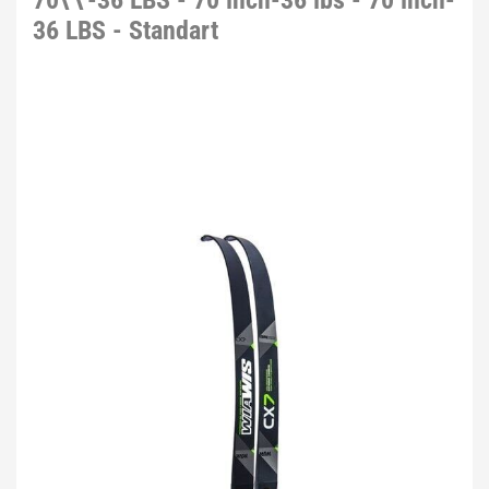
70\'\'-36 LBS - 70 inch-36 lbs - 70 inch-
36 LBS - Standart