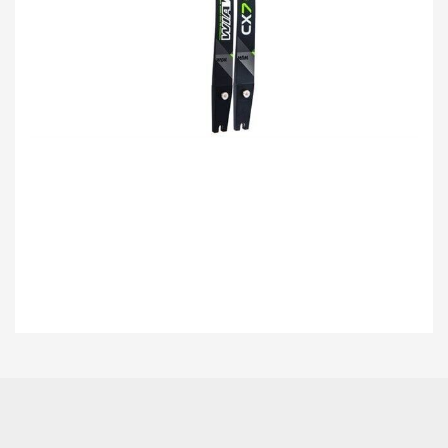
Bu ürünün fiyat bilgisi, resim, ürün açıklamalarında ve diğer konularda
yetersiz gördüğünüz noktaları öneri formunu kullanarak tarafımıza
Bu ürüne ilk yorumu siz yapın!
iletebilirsiniz.
Görüş ve önerileriniz için teşekkür ederiz.
Yorum Yaz