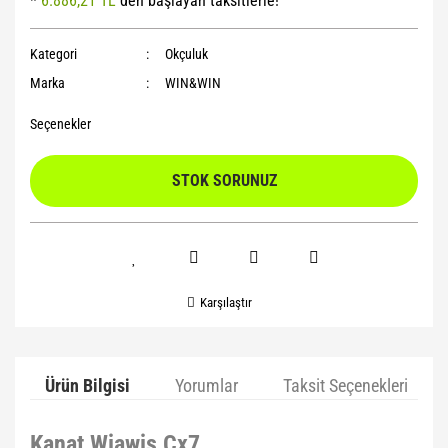
*
6.886,21 TL
den başlayan taksitlerle!
Yoga Roller
Kategori
Okçuluk
Marka
WIN&WIN
Seçenekler
STOK SORUNUZ
Karşılaştır
Ürün Bilgisi
Yorumlar
Taksit Seçenekleri
Kanat Wiawis Cx7