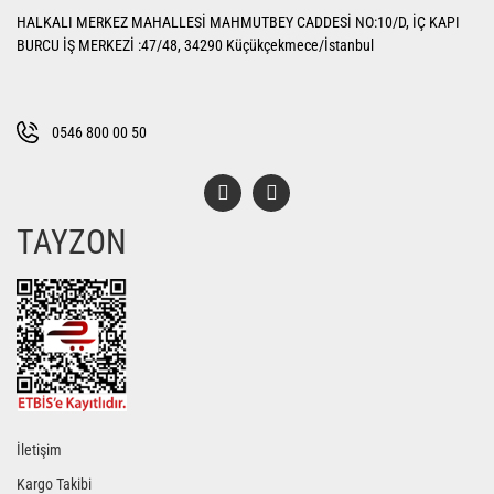
Ürün resmi kalitesiz, bozuk veya görüntülenemiyor.
HALKALI MERKEZ MAHALLESİ MAHMUTBEY CADDESİ NO:10/D, İÇ KAPI
Ürün açıklamasında eksik bilgiler bulunuyor.
BURCU İŞ MERKEZİ :47/48, 34290 Küçükçekmece/İstanbul
Ürün bilgilerinde hatalar bulunuyor.
Ürün fiyatı diğer sitelerden daha pahalı.
Bu ürüne benzer farklı alternatifler olmalı.
0546 800 00 50
TAYZON
Gönder
İletişim
Kargo Takibi