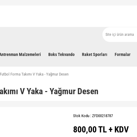
Antrenman Malzemeleri
Boks Tekvando
Raket Sporları
Formalar
l Futbol Forma Takımı V Yaka - Yağmur Desen
Takımı V Yaka - Yağmur Desen
Stok Kodu : ZFD00218787
800,00 TL + KDV