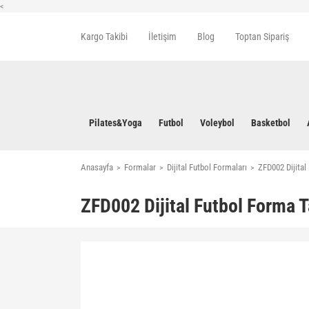
<
Kargo Takibi
İletişim
Blog
Toptan Sipariş
Pilates&Yoga
Futbol
Voleybol
Basketbol
Anasayfa
Formalar
Dijital Futbol Formaları
ZFD002 Dijita
ZFD002 Dijital Futbol Forma 