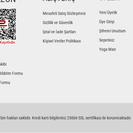
Yorum Yaz
Yeni Üyelik
Mesafeli Satış Sözleşmesi
Üye Girişi
Gizlilik ve Güvenlik
Şifremi Unuttum
İptal ve İade Şartları
Sepetiniz
Kişisel Veriler Politikası
Yoga Matı
kibi
Gönder
Bildirim Formu
 Formu
üm hakları saklıdır. Kredi kartı bilgileriniz 256bit SSL sertifikası ile korunmaktadır.