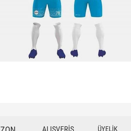
ğer konularda yetersiz gördüğünüz noktaları öneri formunu kullanarak tarafımıza iletebilir
Bu ürüne ilk yorumu siz yapın!
YZON
ALIŞVERİŞ
ÜYELİK