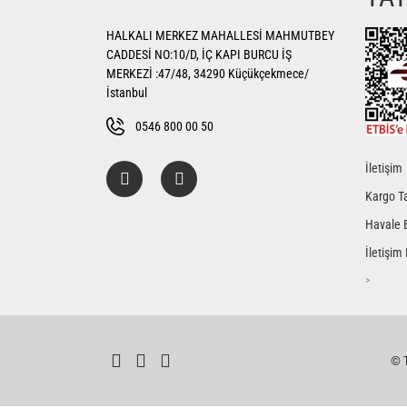
Ürün açıklamasında eksik bilgiler bulunuyor.
HALKALI MERKEZ MAHALLESİ MAHMUTBEY
Ürün bilgilerinde hatalar bulunuyor.
CADDESİ NO:10/D, İÇ KAPI BURCU İŞ
Ürün fiyatı diğer sitelerden daha pahalı.
MERKEZİ :47/48, 34290 Küçükçekmece/
Bu ürüne benzer farklı alternatifler olmalı.
İstanbul
0546 800 00 50
İletişim
Kargo Ta
Havale 
İletişim
>
© T