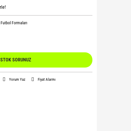
rle!
l Futbol Formaları
STOK SORUNUZ
Yorum Yaz
Fiyat Alarmı