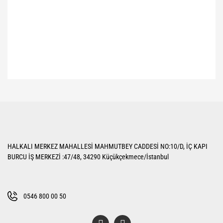
Bu ürünün fiyat bilgisi, resim, ürün açıklamalarında ve diğer konularda
yetersiz gördüğünüz noktaları öneri formunu kullanarak tarafımıza
Bu ürüne ilk yorumu siz yapın!
iletebilirsiniz.
Görüş ve önerileriniz için teşekkür ederiz.
Yorum Yaz
Ürün resmi kalitesiz, bozuk veya görüntülenemiyor.
HALKALI MERKEZ MAHALLESİ MAHMUTBEY CADDESİ NO:10/D, İÇ KAPI
Ürün açıklamasında eksik bilgiler bulunuyor.
BURCU İŞ MERKEZİ :47/48, 34290 Küçükçekmece/İstanbul
Ürün bilgilerinde hatalar bulunuyor.
Ürün fiyatı diğer sitelerden daha pahalı.
Bu ürüne benzer farklı alternatifler olmalı.
0546 800 00 50