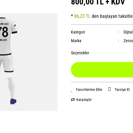
800,00 TL + KDV
*
86,23 TL
den başlayan taksitle
Kategori
Dijita
Marka
Zeroo
Seçenekler
Tavsiye Et
Karşılaştır