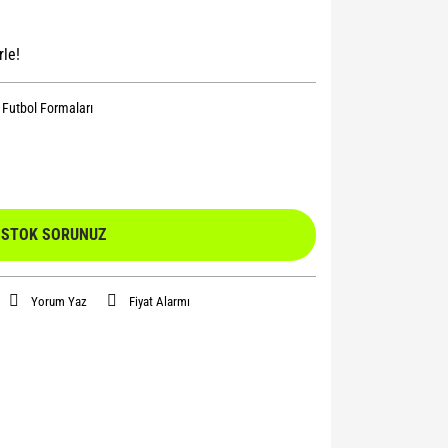
rle!
l Futbol Formaları
STOK SORUNUZ
Yorum Yaz
Fiyat Alarmı