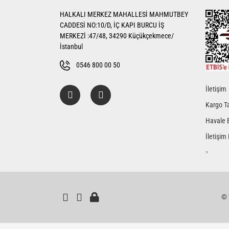
HALKALI MERKEZ MAHALLESİ MAHMUTBEY
Ürün bilgilerinde hatalar bulunuyor.
CADDESİ NO:10/D, İÇ KAPI BURCU İŞ
Ürün fiyatı diğer sitelerden daha pahalı.
MERKEZİ :47/48, 34290 Küçükçekmece/
Bu ürüne benzer farklı alternatifler olmalı.
İstanbul
0546 800 00 50
İletişim
Kargo Ta
Havale 
İletişim
>
© T