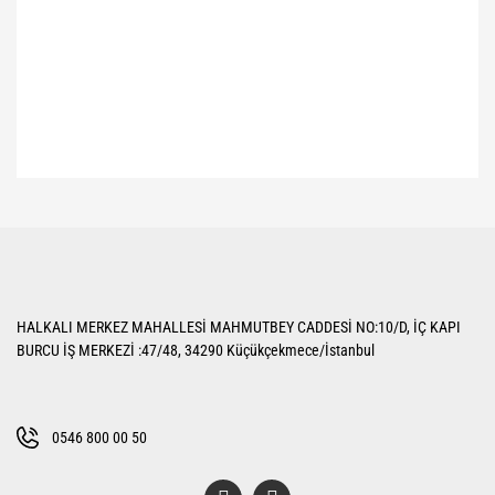
Bu ürünün fiyat bilgisi, resim, ürün açıklamalarında ve diğer konularda
yetersiz gördüğünüz noktaları öneri formunu kullanarak tarafımıza
Bu ürüne ilk yorumu siz yapın!
iletebilirsiniz.
Görüş ve önerileriniz için teşekkür ederiz.
Yorum Yaz
Ürün resmi kalitesiz, bozuk veya görüntülenemiyor.
HALKALI MERKEZ MAHALLESİ MAHMUTBEY CADDESİ NO:10/D, İÇ KAPI
Ürün açıklamasında eksik bilgiler bulunuyor.
BURCU İŞ MERKEZİ :47/48, 34290 Küçükçekmece/İstanbul
Ürün bilgilerinde hatalar bulunuyor.
Ürün fiyatı diğer sitelerden daha pahalı.
Bu ürüne benzer farklı alternatifler olmalı.
0546 800 00 50