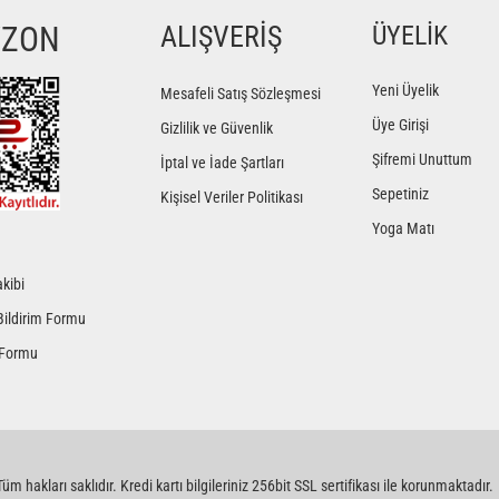
YZON
ALIŞVERİŞ
ÜYELİK
Yorum Yaz
Yeni Üyelik
Mesafeli Satış Sözleşmesi
Üye Girişi
Gizlilik ve Güvenlik
Şifremi Unuttum
İptal ve İade Şartları
Sepetiniz
Kişisel Veriler Politikası
Yoga Matı
kibi
Gönder
Bildirim Formu
 Formu
üm hakları saklıdır. Kredi kartı bilgileriniz 256bit SSL sertifikası ile korunmaktadır.