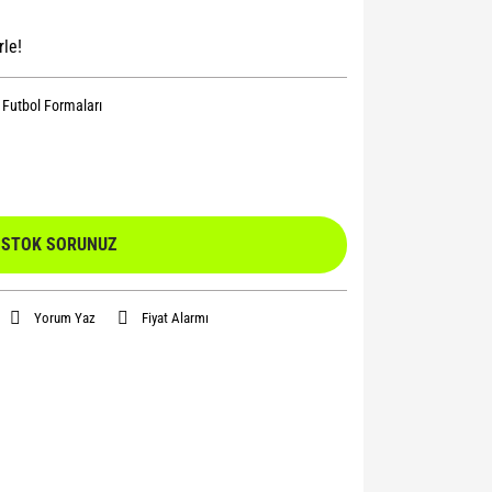
rle!
l Futbol Formaları
STOK SORUNUZ
Yorum Yaz
Fiyat Alarmı