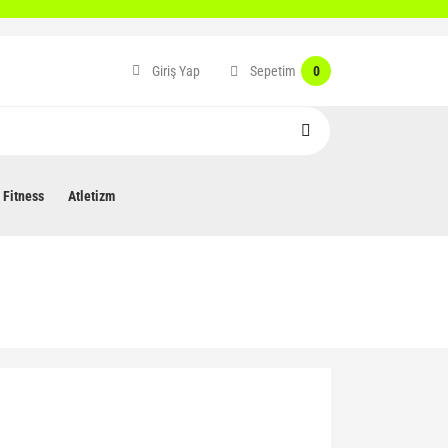
Sepetim
Giriş Yap
0
Fitness
Atletizm