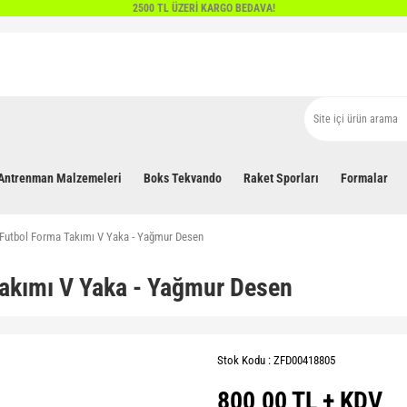
2500 TL ÜZERİ KARGO BEDAVA!
Antrenman Malzemeleri
Boks Tekvando
Raket Sporları
Formalar
l Futbol Forma Takımı V Yaka - Yağmur Desen
Takımı V Yaka - Yağmur Desen
Stok Kodu : ZFD00418805
800,00 TL + KDV