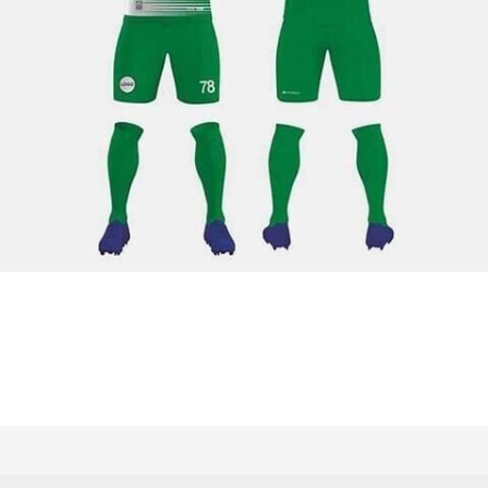
ğer konularda yetersiz gördüğünüz noktaları öneri formunu kullanarak tarafımıza iletebilir
Bu ürüne ilk yorumu siz yapın!