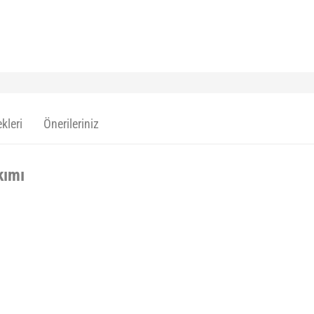
kleri
Önerileriniz
kımı