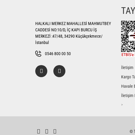
Ürün resmi kalitesiz, bozuk veya görüntülenemiyor.
TA
Ürün açıklamasında eksik bilgiler bulunuyor.
HALKALI MERKEZ MAHALLESİ MAHMUTBEY
Ürün bilgilerinde hatalar bulunuyor.
CADDESİ NO:10/D, İÇ KAPI BURCU İŞ
Ürün fiyatı diğer sitelerden daha pahalı.
MERKEZİ :47/48, 34290 Küçükçekmece/
Bu ürüne benzer farklı alternatifler olmalı.
İstanbul
0546 800 00 50
İletişim
Kargo Ta
Havale 
İletişim
>
© T