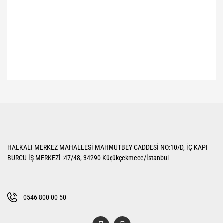
Bu ürünün fiyat bilgisi, resim, ürün açıklamalarında ve diğer konularda
yetersiz gördüğünüz noktaları öneri formunu kullanarak tarafımıza
Bu ürüne ilk yorumu siz yapın!
iletebilirsiniz.
Görüş ve önerileriniz için teşekkür ederiz.
Yorum Yaz
Ürün resmi kalitesiz, bozuk veya görüntülenemiyor.
HALKALI MERKEZ MAHALLESİ MAHMUTBEY CADDESİ NO:10/D, İÇ KAPI
Ürün açıklamasında eksik bilgiler bulunuyor.
BURCU İŞ MERKEZİ :47/48, 34290 Küçükçekmece/İstanbul
Ürün bilgilerinde hatalar bulunuyor.
Ürün fiyatı diğer sitelerden daha pahalı.
Bu ürüne benzer farklı alternatifler olmalı.
0546 800 00 50