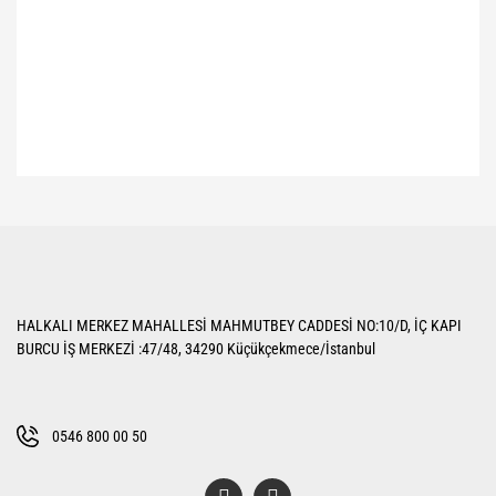
Bu ürünün fiyat bilgisi, resim, ürün açıklamalarında ve diğer konularda
yetersiz gördüğünüz noktaları öneri formunu kullanarak tarafımıza
Bu ürüne ilk yorumu siz yapın!
iletebilirsiniz.
Görüş ve önerileriniz için teşekkür ederiz.
Yorum Yaz
Ürün resmi kalitesiz, bozuk veya görüntülenemiyor.
HALKALI MERKEZ MAHALLESİ MAHMUTBEY CADDESİ NO:10/D, İÇ KAPI
Ürün açıklamasında eksik bilgiler bulunuyor.
BURCU İŞ MERKEZİ :47/48, 34290 Küçükçekmece/İstanbul
Ürün bilgilerinde hatalar bulunuyor.
Ürün fiyatı diğer sitelerden daha pahalı.
Bu ürüne benzer farklı alternatifler olmalı.
0546 800 00 50