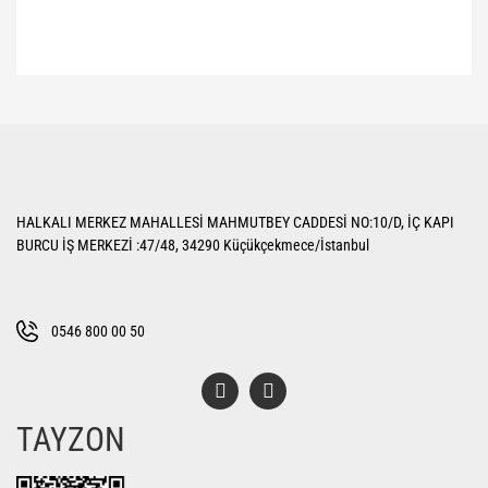
Bu ürünün fiyat bilgisi, resim, ürün açıklamalarında ve diğer konularda
yetersiz gördüğünüz noktaları öneri formunu kullanarak tarafımıza
Bu ürüne ilk yorumu siz yapın!
iletebilirsiniz.
Görüş ve önerileriniz için teşekkür ederiz.
Yorum Yaz
Ürün resmi kalitesiz, bozuk veya görüntülenemiyor.
HALKALI MERKEZ MAHALLESİ MAHMUTBEY CADDESİ NO:10/D, İÇ KAPI
Ürün açıklamasında eksik bilgiler bulunuyor.
BURCU İŞ MERKEZİ :47/48, 34290 Küçükçekmece/İstanbul
Ürün bilgilerinde hatalar bulunuyor.
Ürün fiyatı diğer sitelerden daha pahalı.
Bu ürüne benzer farklı alternatifler olmalı.
0546 800 00 50
TAYZON
Gönder