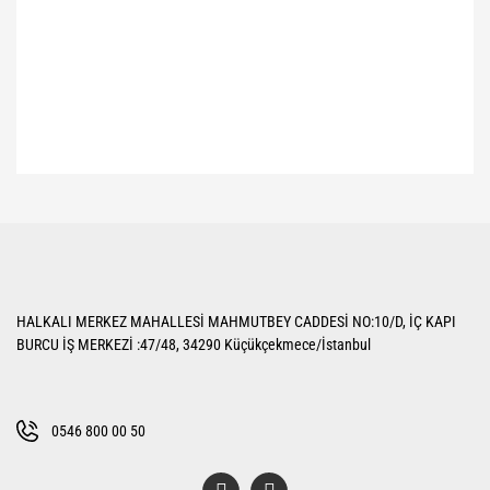
Bu ürünün fiyat bilgisi, resim, ürün açıklamalarında ve diğer konularda
yetersiz gördüğünüz noktaları öneri formunu kullanarak tarafımıza
Bu ürüne ilk yorumu siz yapın!
iletebilirsiniz.
Görüş ve önerileriniz için teşekkür ederiz.
Yorum Yaz
Ürün resmi kalitesiz, bozuk veya görüntülenemiyor.
HALKALI MERKEZ MAHALLESİ MAHMUTBEY CADDESİ NO:10/D, İÇ KAPI
Ürün açıklamasında eksik bilgiler bulunuyor.
BURCU İŞ MERKEZİ :47/48, 34290 Küçükçekmece/İstanbul
Ürün bilgilerinde hatalar bulunuyor.
Ürün fiyatı diğer sitelerden daha pahalı.
Bu ürüne benzer farklı alternatifler olmalı.
0546 800 00 50