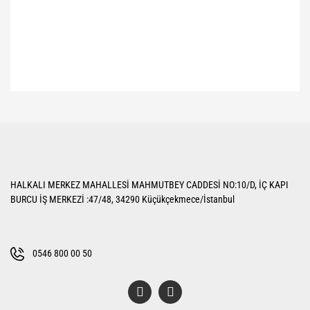
Bu ürünün fiyat bilgisi, resim, ürün açıklamalarında ve diğer konularda
yetersiz gördüğünüz noktaları öneri formunu kullanarak tarafımıza
Bu ürüne ilk yorumu siz yapın!
iletebilirsiniz.
Görüş ve önerileriniz için teşekkür ederiz.
Yorum Yaz
Ürün resmi kalitesiz, bozuk veya görüntülenemiyor.
HALKALI MERKEZ MAHALLESİ MAHMUTBEY CADDESİ NO:10/D, İÇ KAPI
Ürün açıklamasında eksik bilgiler bulunuyor.
BURCU İŞ MERKEZİ :47/48, 34290 Küçükçekmece/İstanbul
Ürün bilgilerinde hatalar bulunuyor.
Ürün fiyatı diğer sitelerden daha pahalı.
Bu ürüne benzer farklı alternatifler olmalı.
0546 800 00 50