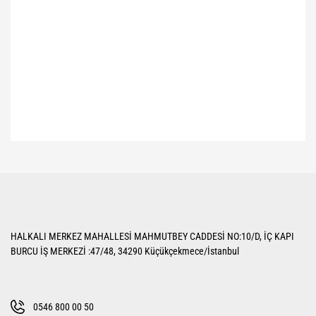
Bu ürünün fiyat bilgisi, resim, ürün açıklamalarında ve diğer konularda
yetersiz gördüğünüz noktaları öneri formunu kullanarak tarafımıza
Bu ürüne ilk yorumu siz yapın!
iletebilirsiniz.
Görüş ve önerileriniz için teşekkür ederiz.
Yorum Yaz
Ürün resmi kalitesiz, bozuk veya görüntülenemiyor.
HALKALI MERKEZ MAHALLESİ MAHMUTBEY CADDESİ NO:10/D, İÇ KAPI
Ürün açıklamasında eksik bilgiler bulunuyor.
BURCU İŞ MERKEZİ :47/48, 34290 Küçükçekmece/İstanbul
Ürün bilgilerinde hatalar bulunuyor.
Ürün fiyatı diğer sitelerden daha pahalı.
Bu ürüne benzer farklı alternatifler olmalı.
0546 800 00 50