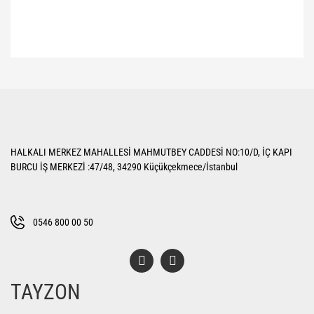
Bu ürünün fiyat bilgisi, resim, ürün açıklamalarında ve diğer konularda
yetersiz gördüğünüz noktaları öneri formunu kullanarak tarafımıza
Bu ürüne ilk yorumu siz yapın!
iletebilirsiniz.
Görüş ve önerileriniz için teşekkür ederiz.
Yorum Yaz
Ürün resmi kalitesiz, bozuk veya görüntülenemiyor.
HALKALI MERKEZ MAHALLESİ MAHMUTBEY CADDESİ NO:10/D, İÇ KAPI
Ürün açıklamasında eksik bilgiler bulunuyor.
BURCU İŞ MERKEZİ :47/48, 34290 Küçükçekmece/İstanbul
Ürün bilgilerinde hatalar bulunuyor.
Ürün fiyatı diğer sitelerden daha pahalı.
Bu ürüne benzer farklı alternatifler olmalı.
0546 800 00 50
TAYZON
Gönder