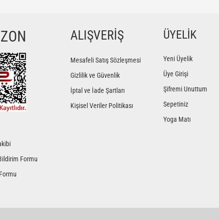
Bu ürüne ilk yorumu siz yapın!
YZON
ALIŞVERİŞ
ÜYELİK
Yorum Yaz
Yeni Üyelik
Mesafeli Satış Sözleşmesi
Üye Girişi
Gizlilik ve Güvenlik
Şifremi Unuttum
İptal ve İade Şartları
Sepetiniz
Kişisel Veriler Politikası
Yoga Matı
kibi
Gönder
Bildirim Formu
 Formu