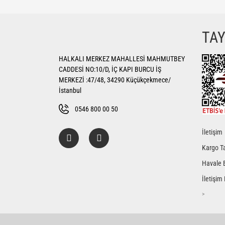
Görüş ve önerileriniz için teşekkür ederiz.
Ürün resmi kalitesiz, bozuk veya görüntülenemiyor.
TA
Ürün açıklamasında eksik bilgiler bulunuyor.
HALKALI MERKEZ MAHALLESİ MAHMUTBEY
Ürün bilgilerinde hatalar bulunuyor.
CADDESİ NO:10/D, İÇ KAPI BURCU İŞ
Ürün fiyatı diğer sitelerden daha pahalı.
MERKEZİ :47/48, 34290 Küçükçekmece/
Bu ürüne benzer farklı alternatifler olmalı.
İstanbul
0546 800 00 50
İletişim
Kargo Ta
Havale 
İletişim
>