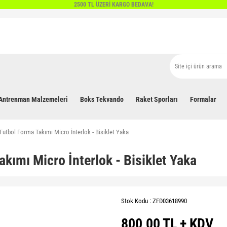
2500 TL ÜZERİ KARGO BEDAVA!
Antrenman Malzemeleri
Boks Tekvando
Raket Sporları
Formalar
 Futbol Forma Takımı Micro İnterlok - Bisiklet Yaka
akımı Micro İnterlok - Bisiklet Yaka
Stok Kodu : ZFD03618990
800,00 TL + KDV