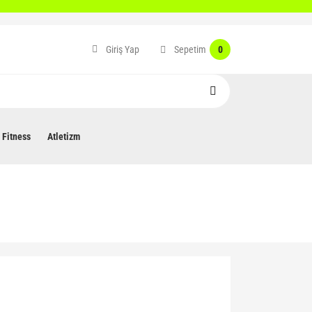
Sepetim
Giriş Yap
0
Fitness
Atletizm