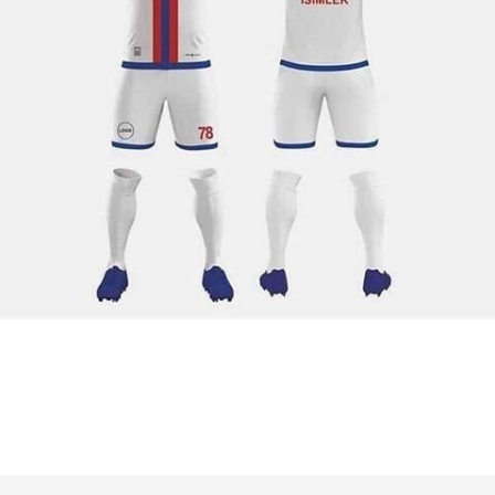
ğer konularda yetersiz gördüğünüz noktaları öneri formunu kullanarak tarafımıza iletebilir