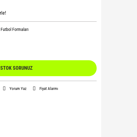
rle!
l Futbol Formaları
STOK SORUNUZ
Yorum Yaz
Fiyat Alarmı