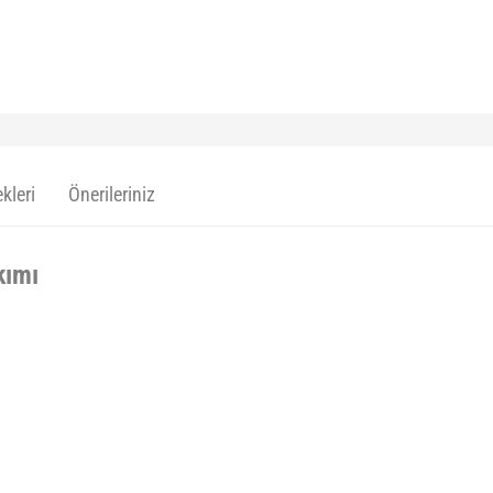
kleri
Önerileriniz
kımı