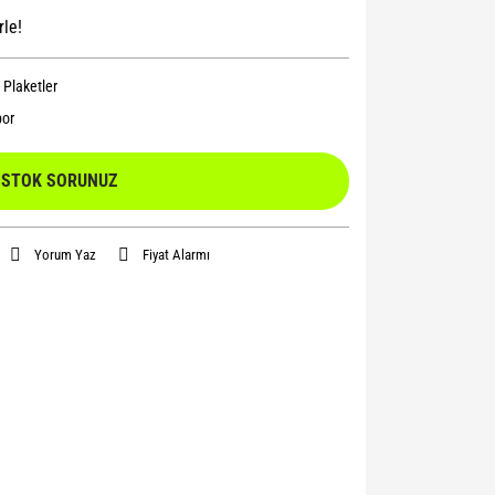
rle!
 Plaketler
or
STOK SORUNUZ
Yorum Yaz
Fiyat Alarmı