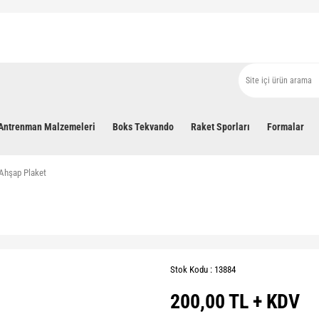
Antrenman Malzemeleri
Boks Tekvando
Raket Sporları
Formalar
Ahşap Plaket
Stok Kodu : 13884
200,00 TL + KDV