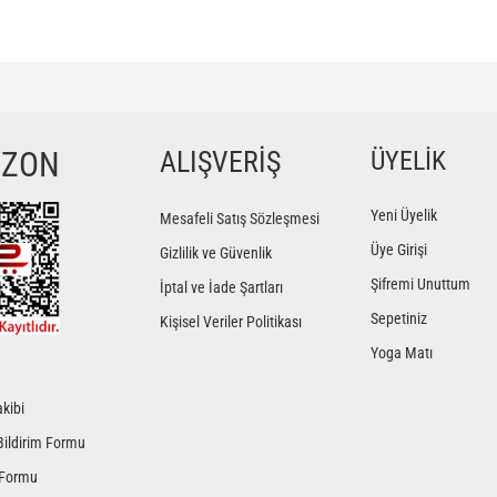
ğer konularda yetersiz gördüğünüz noktaları öneri formunu kullanarak tarafımıza iletebilir
Bu ürüne ilk yorumu siz yapın!
YZON
ALIŞVERİŞ
ÜYELİK
Yorum Yaz
Yeni Üyelik
Mesafeli Satış Sözleşmesi
Üye Girişi
Gizlilik ve Güvenlik
Şifremi Unuttum
İptal ve İade Şartları
Sepetiniz
Kişisel Veriler Politikası
Yoga Matı
kibi
Gönder
Bildirim Formu
 Formu