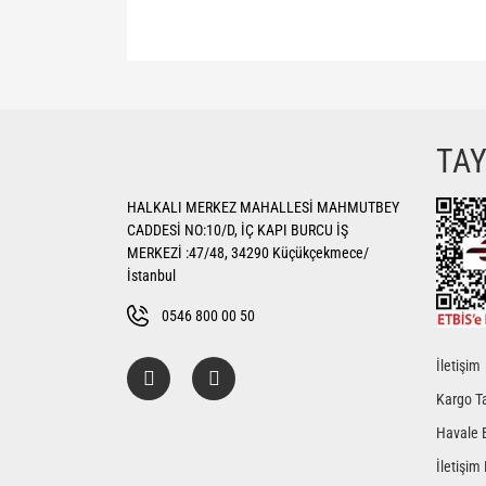
Bu ürünün fiyat bilgisi, resim, ürün açıklamalarında ve di
Görüş ve önerileriniz için teşekkür ederiz.
Ürün resmi kalitesiz, bozuk veya görüntülenemiyor.
TA
Ürün açıklamasında eksik bilgiler bulunuyor.
HALKALI MERKEZ MAHALLESİ MAHMUTBEY
Ürün bilgilerinde hatalar bulunuyor.
CADDESİ NO:10/D, İÇ KAPI BURCU İŞ
Ürün fiyatı diğer sitelerden daha pahalı.
MERKEZİ :47/48, 34290 Küçükçekmece/
Bu ürüne benzer farklı alternatifler olmalı.
İstanbul
0546 800 00 50
İletişim
Kargo Ta
Havale 
İletişim