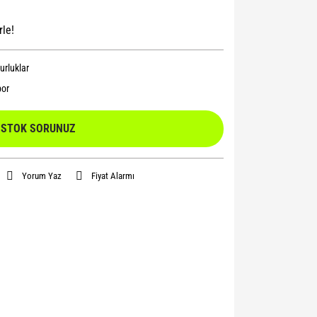
rle!
rluklar
or
STOK SORUNUZ
Yorum Yaz
Fiyat Alarmı