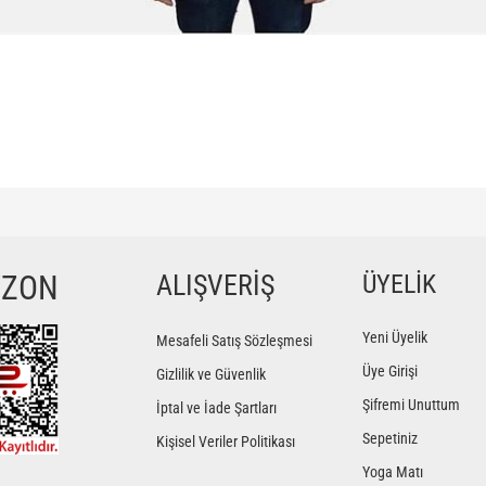
ğer konularda yetersiz gördüğünüz noktaları öneri formunu kullanarak tarafımıza iletebilir
Bu ürüne ilk yorumu siz yapın!
YZON
ALIŞVERİŞ
ÜYELİK
Yorum Yaz
Yeni Üyelik
Mesafeli Satış Sözleşmesi
Üye Girişi
Gizlilik ve Güvenlik
Şifremi Unuttum
İptal ve İade Şartları
Sepetiniz
Kişisel Veriler Politikası
Yoga Matı