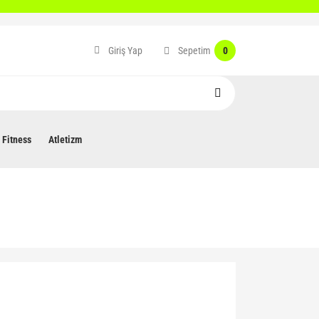
Sepetim
Giriş Yap
0
Fitness
Atletizm