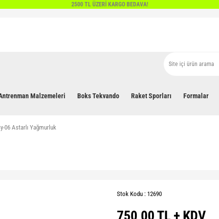
2500 TL ÜZERİ KARGO BEDAVA!
Antrenman Malzemeleri
Boks Tekvando
Raket Sporları
Formalar
y-06 Astarlı Yağmurluk
Stok Kodu : 12690
750,00 TL + KDV