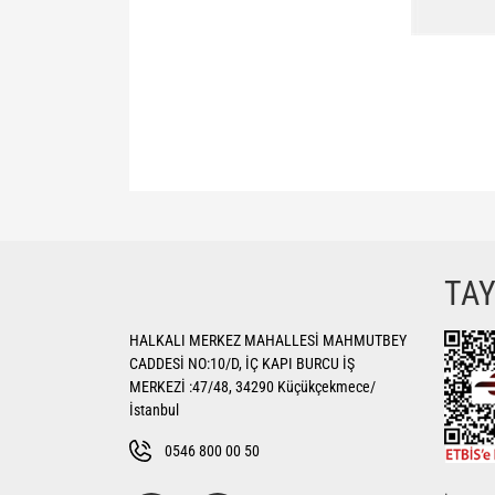
Bu ürünün fiyat bilgisi, resim, ürün açıklamalarında ve di
Görüş ve önerileriniz için teşekkür ederiz.
Ürün resmi kalitesiz, bozuk veya görüntülenemiyor.
TA
Ürün açıklamasında eksik bilgiler bulunuyor.
HALKALI MERKEZ MAHALLESİ MAHMUTBEY
Ürün bilgilerinde hatalar bulunuyor.
CADDESİ NO:10/D, İÇ KAPI BURCU İŞ
Ürün fiyatı diğer sitelerden daha pahalı.
MERKEZİ :47/48, 34290 Küçükçekmece/
Bu ürüne benzer farklı alternatifler olmalı.
İstanbul
0546 800 00 50