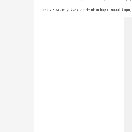
C31-C
:34 cm yüksekliğinde
altın kupa
,
metal kupa
,