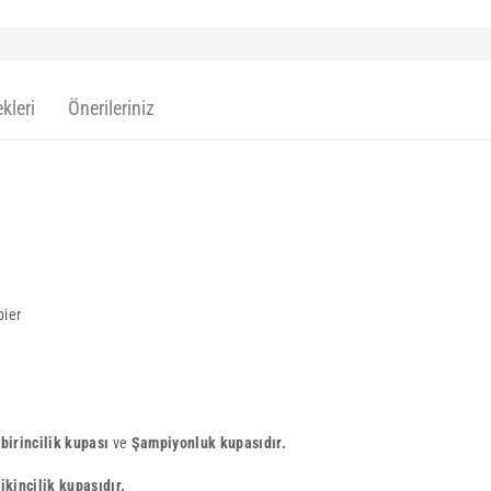
kleri
Önerileriniz
pier
birincilik kupası
ve
Şampiyonluk kupasıdır.
,
ikincilik kupasıdır.