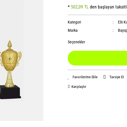
*
502,09 TL
den başlayan taksitl
Kategori
Elit K
Marka
Baysp
Seçenekler
Tavsiye Et
Karşılaştır