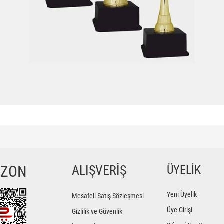
ğer konularda yetersiz gördüğünüz noktaları öneri formunu kullanarak tarafımıza iletebilir
Bu ürüne ilk yorumu siz yapın!
YZON
ALIŞVERİŞ
ÜYELİK
Yorum Yaz
Yeni Üyelik
Mesafeli Satış Sözleşmesi
Üye Girişi
Gizlilik ve Güvenlik