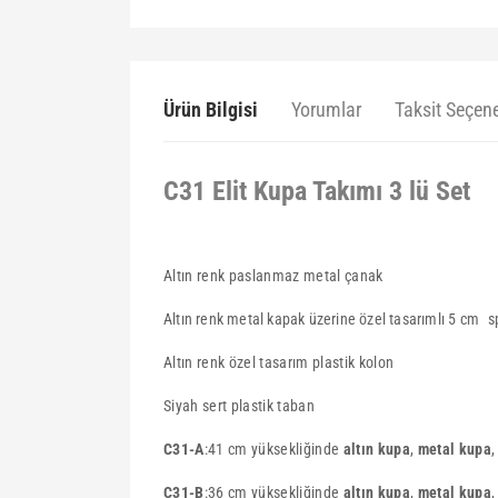
Ürün Bilgisi
Yorumlar
Taksit Seçene
C31 Elit Kupa Takımı 3 lü Set
Altın renk paslanmaz metal çanak
Altın renk metal kapak üzerine özel tasarımlı 5 cm
s
Altın renk özel tasarım plastik kolon
Siyah sert plastik taban
C31-A
:41 cm yüksekliğinde
altın kupa
,
metal kupa
,
C31-B
:36 cm yüksekliğinde
altın kupa
,
metal kupa