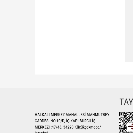
Bu ürünün fiyat bilgisi, resim, ürün açıklamalarında ve di
Görüş ve önerileriniz için teşekkür ederiz.
Ürün resmi kalitesiz, bozuk veya görüntülenemiyor.
TA
Ürün açıklamasında eksik bilgiler bulunuyor.
HALKALI MERKEZ MAHALLESİ MAHMUTBEY
Ürün bilgilerinde hatalar bulunuyor.
CADDESİ NO:10/D, İÇ KAPI BURCU İŞ
Ürün fiyatı diğer sitelerden daha pahalı.
MERKEZİ :47/48, 34290 Küçükçekmece/
Bu ürüne benzer farklı alternatifler olmalı.