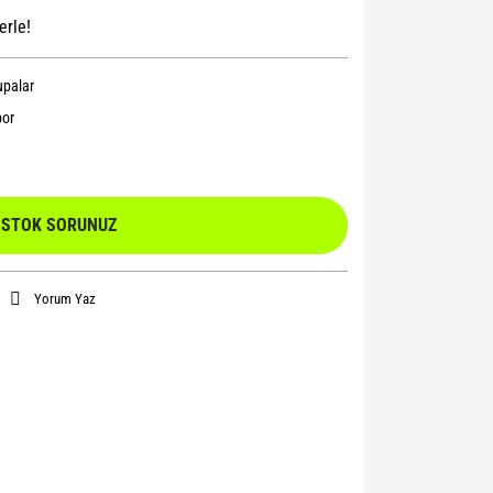
erle!
upalar
or
STOK SORUNUZ
Yorum Yaz