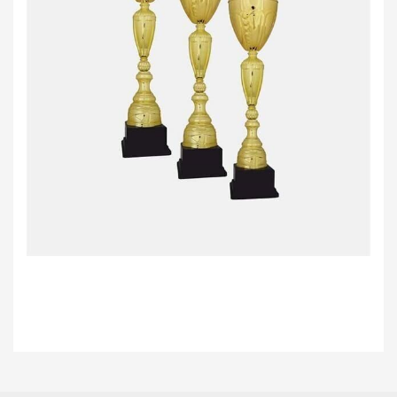
Bu ürünün fiyat bilgisi, resim, ürün açıklamalarında ve diğer konularda
yetersiz gördüğünüz noktaları öneri formunu kullanarak tarafımıza
Bu ürüne ilk yorumu siz yapın!
iletebilirsiniz.