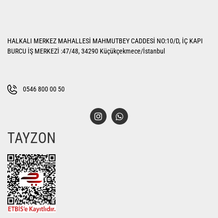
Görüş ve önerileriniz için teşekkür ederiz.
Yorum Yaz
Ürün resmi kalitesiz, bozuk veya görüntülenemiyor.
HALKALI MERKEZ MAHALLESİ MAHMUTBEY CADDESİ NO:10/D, İÇ KAPI
Ürün açıklamasında eksik bilgiler bulunuyor.
BURCU İŞ MERKEZİ :47/48, 34290 Küçükçekmece/İstanbul
Ürün bilgilerinde hatalar bulunuyor.
Ürün fiyatı diğer sitelerden daha pahalı.
Bu ürüne benzer farklı alternatifler olmalı.
0546 800 00 50
TAYZON
Gönder