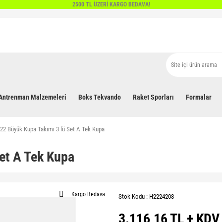
2500 TL ÜZERİ KARGO BEDAVA!
Antrenman Malzemeleri
Boks Tekvando
Raket Sporları
Formalar
22 Büyük Kupa Takımı 3 lü Set A Tek Kupa
et A Tek Kupa
Kargo Bedava
Stok Kodu : H2224208
3.116,16 TL + KDV