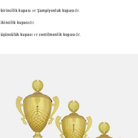
,
birincilik kupası
ve
Şampiyonluk kupası
dır.
,
ikincilik kupası
dır.
,
üçüncülük kupası
ve
centilmenlik kupası
dır.