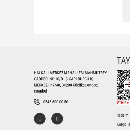
Bu ürünün fiyat bilgisi, resim, ürün açıklamalarında ve di
Görüş ve önerileriniz için teşekkür ederiz.
Ürün resmi kalitesiz, bozuk veya görüntülenemiyor.
TA
Ürün açıklamasında eksik bilgiler bulunuyor.
HALKALI MERKEZ MAHALLESİ MAHMUTBEY
Ürün bilgilerinde hatalar bulunuyor.
CADDESİ NO:10/D, İÇ KAPI BURCU İŞ
Ürün fiyatı diğer sitelerden daha pahalı.
MERKEZİ :47/48, 34290 Küçükçekmece/
Bu ürüne benzer farklı alternatifler olmalı.
İstanbul
0546 800 00 50
İletişim
Kargo Ta