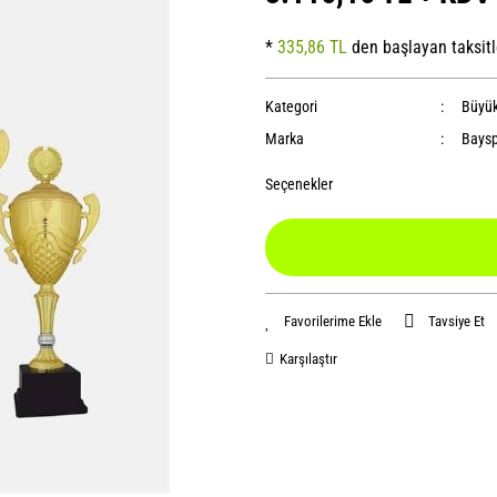
*
335,86 TL
den başlayan taksitl
Kategori
Büyük
Marka
Baysp
Seçenekler
Tavsiye Et
Karşılaştır