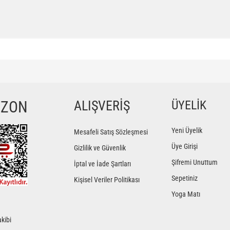
ğer konularda yetersiz gördüğünüz noktaları öneri formunu kullanarak tarafımıza iletebilir
Bu ürüne ilk yorumu siz yapın!
YZON
ALIŞVERİŞ
ÜYELİK
Yorum Yaz
Yeni Üyelik
Mesafeli Satış Sözleşmesi
Üye Girişi
Gizlilik ve Güvenlik
Şifremi Unuttum
İptal ve İade Şartları
Sepetiniz
Kişisel Veriler Politikası
Yoga Matı
kibi
Gönder