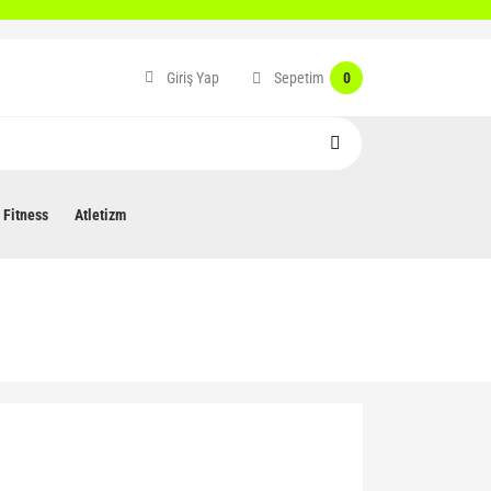
Sepetim
Giriş Yap
0
Fitness
Atletizm