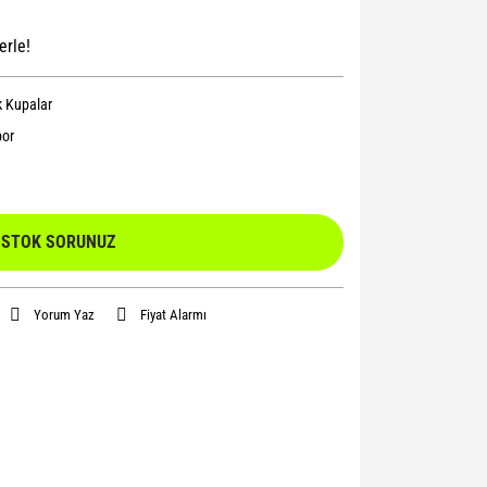
erle!
 Kupalar
or
STOK SORUNUZ
Yorum Yaz
Fiyat Alarmı