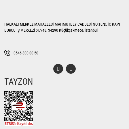
Görüş ve önerileriniz için teşekkür ederiz.
Yorum Yaz
Ürün resmi kalitesiz, bozuk veya görüntülenemiyor.
HALKALI MERKEZ MAHALLESİ MAHMUTBEY CADDESİ NO:10/D, İÇ KAPI
Ürün açıklamasında eksik bilgiler bulunuyor.
BURCU İŞ MERKEZİ :47/48, 34290 Küçükçekmece/İstanbul
Ürün bilgilerinde hatalar bulunuyor.
Ürün fiyatı diğer sitelerden daha pahalı.
Bu ürüne benzer farklı alternatifler olmalı.
0546 800 00 50
TAYZON
Gönder