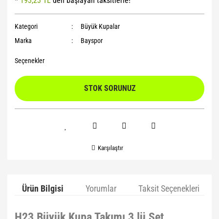
*
193,23 TL
den başlayan taksitlerle!
Yoga Roller
Kategori
Büyük Kupalar
Marka
Bayspor
Seçenekler
STOK SORUNUZ
Karşılaştır
Ürün Bilgisi
Yorumlar
Taksit Seçenekleri
H23 Büyük Kupa Takımı 3 lü Set