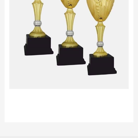
Bu ürünün fiyat bilgisi, resim, ürün açıklamalarında ve diğer konularda
yetersiz gördüğünüz noktaları öneri formunu kullanarak tarafımıza
Bu ürüne ilk yorumu siz yapın!
iletebilirsiniz.