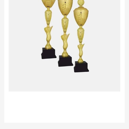
Bu ürünün fiyat bilgisi, resim, ürün açıklamalarında ve diğer konularda