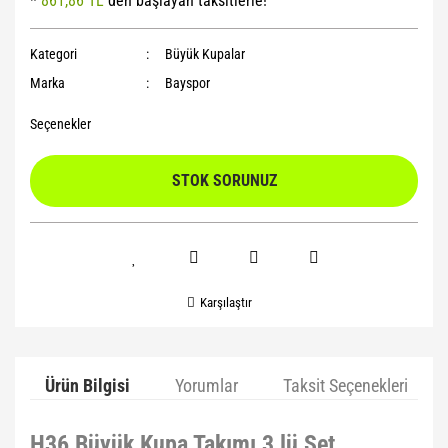
*
861,86 TL
den başlayan taksitlerle!
Yoga Roller
Kategori
Büyük Kupalar
Marka
Bayspor
Seçenekler
STOK SORUNUZ
Karşılaştır
Ürün Bilgisi
Yorumlar
Taksit Seçenekleri
H36 Büyük Kupa Takımı 3 lü Set