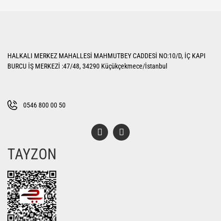
yetersiz gördüğünüz noktaları öneri formunu kullanarak tarafımıza
Bu ürüne ilk yorumu siz yapın!
iletebilirsiniz.
Görüş ve önerileriniz için teşekkür ederiz.
Yorum Yaz
Ürün resmi kalitesiz, bozuk veya görüntülenemiyor.
HALKALI MERKEZ MAHALLESİ MAHMUTBEY CADDESİ NO:10/D, İÇ KAPI
Ürün açıklamasında eksik bilgiler bulunuyor.
BURCU İŞ MERKEZİ :47/48, 34290 Küçükçekmece/İstanbul
Ürün bilgilerinde hatalar bulunuyor.
Ürün fiyatı diğer sitelerden daha pahalı.
Bu ürüne benzer farklı alternatifler olmalı.
0546 800 00 50
TAYZON
Gönder