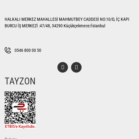
Yorum Yaz
Ürün resmi kalitesiz, bozuk veya görüntülenemiyor.
HALKALI MERKEZ MAHALLESİ MAHMUTBEY CADDESİ NO:10/D, İÇ KAPI
Ürün açıklamasında eksik bilgiler bulunuyor.
BURCU İŞ MERKEZİ :47/48, 34290 Küçükçekmece/İstanbul
Ürün bilgilerinde hatalar bulunuyor.
Ürün fiyatı diğer sitelerden daha pahalı.
Bu ürüne benzer farklı alternatifler olmalı.
0546 800 00 50
TAYZON
Gönder