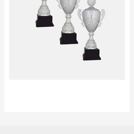
Bu ürünün fiyat bilgisi, resim, ürün açıklamalarında ve diğer konularda
yetersiz gördüğünüz noktaları öneri formunu kullanarak tarafımıza
Bu ürüne ilk yorumu siz yapın!
iletebilirsiniz.
Görüş ve önerileriniz için teşekkür ederiz.