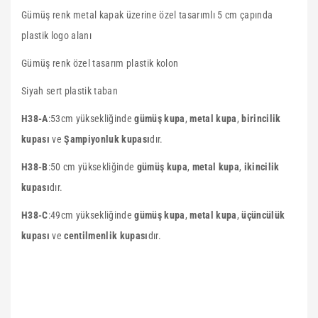
Gümüş renk metal kapak üzerine özel tasarımlı 5 cm çapında
plastik logo alanı
Gümüş renk özel tasarım plastik kolon
Siyah sert plastik taban
H38-A
:53cm yüksekliğinde
gümüş kupa
,
metal kupa
,
birincilik
kupası
ve
Şampiyonluk kupası
dır.
H38-B
:50 cm yüksekliğinde
gümüş kupa
,
metal kupa
,
ikincilik
kupası
dır.
H38-C
:49cm yüksekliğinde
gümüş kupa
,
metal kupa
,
üçüncülük
kupası
ve
centilmenlik kupası
dır.