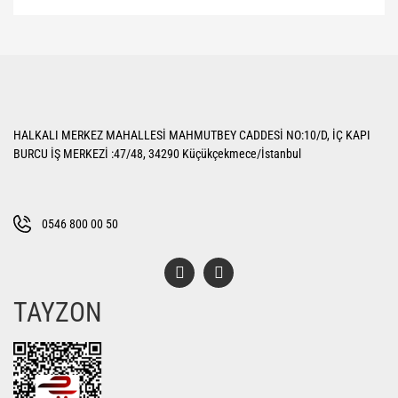
Bu ürünün fiyat bilgisi, resim, ürün açıklamalarında ve diğer konularda
yetersiz gördüğünüz noktaları öneri formunu kullanarak tarafımıza
Bu ürüne ilk yorumu siz yapın!
iletebilirsiniz.
Görüş ve önerileriniz için teşekkür ederiz.
Yorum Yaz
Ürün resmi kalitesiz, bozuk veya görüntülenemiyor.
HALKALI MERKEZ MAHALLESİ MAHMUTBEY CADDESİ NO:10/D, İÇ KAPI
Ürün açıklamasında eksik bilgiler bulunuyor.
BURCU İŞ MERKEZİ :47/48, 34290 Küçükçekmece/İstanbul
Ürün bilgilerinde hatalar bulunuyor.
Ürün fiyatı diğer sitelerden daha pahalı.
Bu ürüne benzer farklı alternatifler olmalı.
0546 800 00 50
TAYZON
Gönder