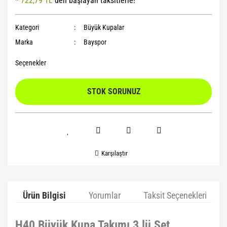
*
722,79 TL
den başlayan taksitlerle!
Yoga Roller
Kategori
Büyük Kupalar
Marka
Bayspor
Seçenekler
STOK SORUNUZ
Karşılaştır
Ürün Bilgisi
Yorumlar
Taksit Seçenekleri
H40 Büyük Kupa Takımı 3 lü Set